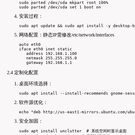
sudo parted /dev/sda mkpart root 100%

sudo parted /dev/sda set 1 boot on
安装过程：
sudo apt update && sudo apt install -y desktop-b
网络配置：静态IP需修改/etc/network/interfaces
auto eth0

iface eth0 inet static

   address 192.168.1.100

   netmask 255.255.255.0

   gateway 192.168.1.1
2.4 定制化配置
桌面环境选择：
sudo apt install --install-recommends gnome-sess
软件源优化：
echo "deb http://us-east1-mirrors.ubuntu.com/ubu
安全加固：
sudo apt install unclutter  # 系统空闲时显示桌面
