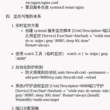
/etc/nginx/nginx.conf
重启服务生效 systemctl restart nginx
四、监控与预防体系
实时监控方案
创建 systemd 服务监控脚本 [Unit] Description=端
占用监控 [Service] ExecStart=/bin/bash -c "while true
do ss -tulpn | grep ':8080'; sleep 60; done"
Restart=always
使用 watch 工具（临时监控） watch -n 1 'ss -tulpn | grep
':8080''
自动化防护机制
防火墙规则自动化 sudo firewall-cmd --permanent --
add-port=8080/tcp sudo firewall-cmd --reload
系统d守护进程监控 [Unit] Description=8080端口守护
[Service] ExecStart=/bin/bash -c "while true; do netstat -tuln 
grep ':8080'; sleep 300; done" Restart=always [Install]
WantedBy=multi-user.target
端口分配策略