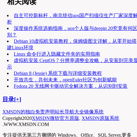
相关阅读
自主可控新标杆，南京统信uos国产扫描仪生产厂家深度
析
深度操作系统选购指南，uos个人版与deepin 20究竟有何
别？
Debian 10虚拟机安装教程，保姆级图文详解，从零开始搭
建Linux环境
Linux 命令行进入隐藏文件夹的实用指南
虚拟机安装 CentOS 7 分辨率调整全攻略，从安装到完美
示
Debian 8 (Jessie) 系统下载与详细安装教程
开放共生，共创未来，openEuler社区为创新赋能
Fedora 20 无线网卡驱动完全解决方案，从识别到安装
目录[+]
XMSDN的独白
免责声明
站长导航大全
镜像系统
Copyright
2020
XMSDN微软官方原版
.
XMSDN原版系统
.WWW.XMSDN.COM
专注提供无第三方捆绑的 Windows、Office、SQL Server,更多