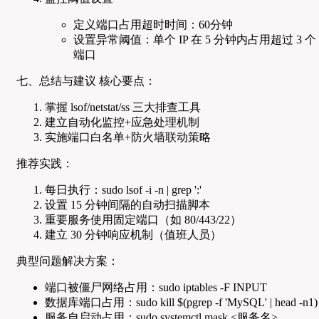
定义端口占用超时时间：60分钟
设置异常阈值：单个 IP 在 5 分钟内占用超过 3 个
端口
七、总结与建议 核心要点：
掌握 lsof/netstat/ss 三大排查工具
建立自动化监控+应急处理机制
实施端口白名单+防火墙联动策略
推荐实践：
每日执行：sudo lsof -i -n | grep ':'
设置 15 分钟间隔的自动扫描脚本
重要服务使用固定端口（如 80/443/22）
建立 30 分钟响应机制（值班人员）
典型问题解决方案：
端口被僵尸网络占用：sudo iptables -F INPUT
数据库端口占用：sudo kill $(pgrep -f 'MySQL' | head -n1)
服务自启动占用：sudo systemctl mask <服务名>