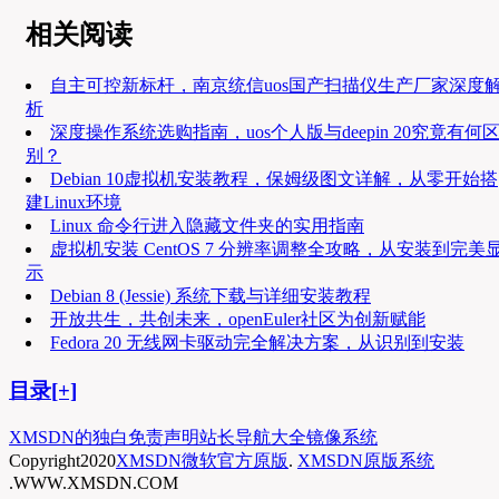
相关阅读
自主可控新标杆，南京统信uos国产扫描仪生产厂家深度
析
深度操作系统选购指南，uos个人版与deepin 20究竟有何
别？
Debian 10虚拟机安装教程，保姆级图文详解，从零开始搭
建Linux环境
Linux 命令行进入隐藏文件夹的实用指南
虚拟机安装 CentOS 7 分辨率调整全攻略，从安装到完美
示
Debian 8 (Jessie) 系统下载与详细安装教程
开放共生，共创未来，openEuler社区为创新赋能
Fedora 20 无线网卡驱动完全解决方案，从识别到安装
目录[+]
XMSDN的独白
免责声明
站长导航大全
镜像系统
Copyright
2020
XMSDN微软官方原版
.
XMSDN原版系统
.WWW.XMSDN.COM