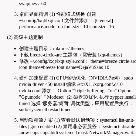
swapiness=60
桌面界面精调 (1) 性能模式切换 创建
~/.config/lxqt/lxqt.conf 文件并添加： [General]
performance-mode=on font-size=10 icon-size=16
(2) 高级主题定制
创建主题目录：mkdir ~/.themes
下载 breeze-circle-arc 主题包（需安装 lxqt-themes）
修改 ~/.config/lxqt/lxqt-style.conf： theme=breeze-circle-ar
icon-theme=breeze font-name=DejaVuSans-10
硬件加速配置 (1) GPU驱动优化（NVIDIA为例） sudo
nvidia-driver-450 install 编辑 /etc/X11/xorg.conf.d/10-
nvidia.conf 添加： Option "Triple buffering" "on" Option
"Gpumode" " Modeset" (2) 磁盘IO优化 执行 zypper install
tuned 选择 '服务器/桌面' 调优类型，应用配置后执行：
sudo systemctl restart tuned
启动项精简方案 (1) 查看默认启动项：systemctl list-unit-
files | grep enabled (2) 禁用非必要服务： systemctl disable 
-now cups cups-bidi systemctl mask NetworkManager-wait-