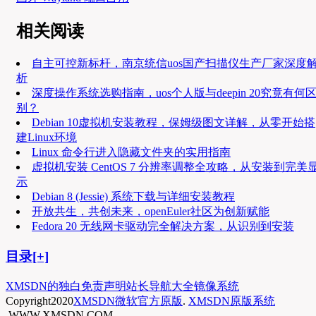
相关阅读
自主可控新标杆，南京统信uos国产扫描仪生产厂家深度
析
深度操作系统选购指南，uos个人版与deepin 20究竟有何
别？
Debian 10虚拟机安装教程，保姆级图文详解，从零开始搭
建Linux环境
Linux 命令行进入隐藏文件夹的实用指南
虚拟机安装 CentOS 7 分辨率调整全攻略，从安装到完美
示
Debian 8 (Jessie) 系统下载与详细安装教程
开放共生，共创未来，openEuler社区为创新赋能
Fedora 20 无线网卡驱动完全解决方案，从识别到安装
目录[+]
XMSDN的独白
免责声明
站长导航大全
镜像系统
Copyright
2020
XMSDN微软官方原版
.
XMSDN原版系统
.WWW.XMSDN.COM