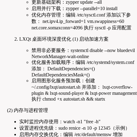
更新基础架构：zypper update --all
启用并行下载：zypper --parallel=10 install
优化内存管理：编辑 /etc/sysctl.conf 添加以下参
数： net.ipv4.ip_forward=1 vm.swappiness=60
net.core.somaxconn=4096 执行 sysctl -p 应用配置
LXQt 桌面环境深度优化 (1) 启动加速方案
禁用非必要服务：systemctl disable --now bluedevil
NetworkManager-wait-online
优化服务加载顺序：编辑 /etc/systemd/system.conf
添加： DefaultDependencies=()
DefaultDependenciesMask=()
启用图形化服务预加载：创建
~/.config/lxqt/autostart.sh 并添加： lxqt-coverflow-
plugin & lxqt-sound-player & lxqt-power management
执行 chmod +x autostart.sh && startx
(2) 内存与进程管理
实时监控内存使用：watch -n1 "free -h"
设置进程优先级：sudo renice -n 10 -p 12345（示例）
启用内存交换优化：编辑 /etc/default/memsw 增加