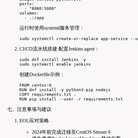
ports:

  - "8080:5000"

volumes:

  - .:/app
运行时使用systemd服务管理：
sudo systemctl create-or-replace app-service --u
CI/CD流水线搭建 配置Jenkins agent：
sudo dnf install Jenkins -y

sudo systemctl enable jenkins
创建Dockerfile示例：
FROM centos:8

RUN dnf install -y python3-pip nodejs

COPY requirements.txt .

RUN pip install --user -r requirements.txt
七、注意事项与建议
EOL应对策略
2024年前完成迁移至CentOS Stream 9