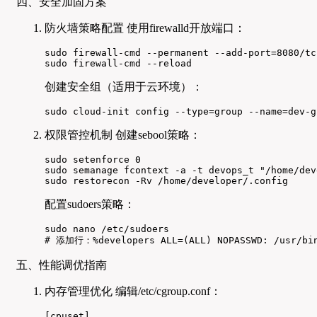
四、安全加固方案
防火墙策略配置 使用firewalld开放端口：
sudo firewall-cmd --permanent --add-port=8080/tcp
sudo firewall-cmd --reload
创建安全组（适用于云环境）：
sudo cloud-init config --type=group --name=dev-g
权限管控机制 创建sebool策略：
sudo setenforce 0

sudo semanage fcontext -a -t devops_t "/home/dev
sudo restorecon -Rv /home/developer/.config
配置sudoers策略：
sudo nano /etc/sudoers

# 添加行：%developers ALL=(ALL) NOPASSWD: /usr/bin
五、性能调优指南
内存管理优化 编辑/etc/cgroup.conf：
[cpuset]
