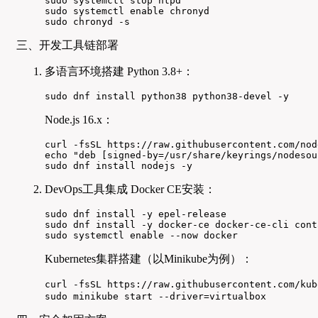
sudo systemctl stop ntpd

sudo systemctl enable chronyd

sudo chronyd -s
三、开发工具链部署
多语言环境搭建 Python 3.8+：
sudo dnf install python38 python38-devel -y
Node.js 16.x：
curl -fsSL https://raw.githubusercontent.com/nod
echo "deb [signed-by=/usr/share/keyrings/nodesou
sudo dnf install nodejs -y
DevOps工具集成 Docker CE安装：
sudo dnf install -y epel-release

sudo dnf install -y docker-ce docker-ce-cli cont
sudo systemctl enable --now docker
Kubernetes集群搭建（以Minikube为例）：
curl -fsSL https://raw.githubusercontent.com/ku
sudo minikube start --driver=virtualbox