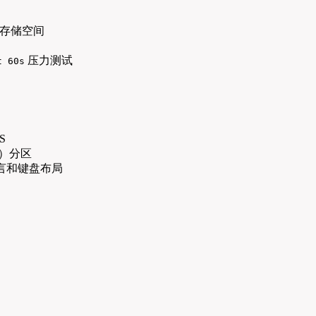
存储空间
压力测试
t 60s
S
4）分区
言和键盘布局