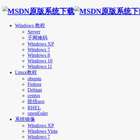
Windows 教程
Server
子网掩码
Windows XP
Windows 7
Windows 8
Windows 10
Windows 11
Linux教程
ubuntu
Fedora
Debian
centos
统信uos
RHEL
openEuler
系统镜像
Windows XP
Windows Vista
Windows 7