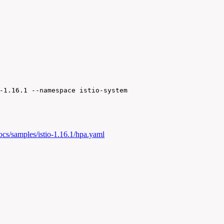
-1.16.1 --namespace istio-system
docs/samples/istio-1.16.1/hpa.yaml