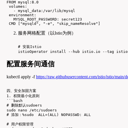
FROM mysql:8.0

 volumes:

   - mysql_data:/var/lib/mysql

 environment:

   MYSQL_ROOT_PASSWORD: secret123

 CMD ["mysqld", "-e", "skip_nameResolve"]
服务网格配置（以Istio为例）
# 安装Istio

istioOperator install --hub istio.io --tag istio
配置服务间通信
kubectl apply -f
https://raw.githubusercontent.com/istio/istio/main/
四、安全加固方案

1. 权限最小化原则

```bash

# 删除默认sudoers

sudo nano /etc/sudoers

# 添加：%sudo  ALL=(ALL) NOPASSWD: ALL

# 用户权限管理
