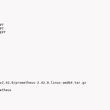
T

T

EPT
v2.42.0/prometheus-2.42.0.linux-amd64.tar.gz

theus
