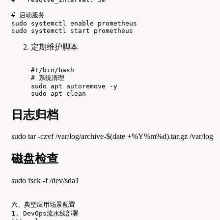
# 启动服务

sudo systemctl enable prometheus

sudo systemctl start prometheus
定期维护脚本
#!/bin/bash

# 系统清理

sudo apt autoremove -y

sudo apt clean
日志归档
sudo tar -czvf /var/log/archive-$(date +%Y%m%d).tar.gz /var/log
磁盘检查
sudo fsck -f /dev/sda1
六、典型应用场景配置

1. DevOps流水线部署
