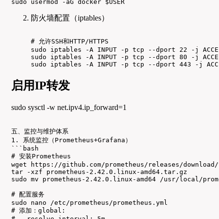
sudo usermod -aG docker $USER
防火墙配置（iptables）
# 允许SSH和HTTP/HTTPS

sudo iptables -A INPUT -p tcp --dport 22 -j ACCEP
sudo iptables -A INPUT -p tcp --dport 80 -j ACCEP
sudo iptables -A INPUT -p tcp --dport 443 -j ACC
启用IP转发
sudo sysctl -w net.ipv4.ip_forward=1
五、监控与维护体系

1. 系统监控（Prometheus+Grafana）

```bash

# 安装Prometheus

wget https://github.com/prometheus/releases/download/
tar -xzf prometheus-2.42.0.linux-amd64.tar.gz

sudo mv prometheus-2.42.0.linux-amd64 /usr/local/prome
# 配置服务

sudo nano /etc/prometheus/prometheus.yml

# 添加：global:

#   resolve_interval: 5m
