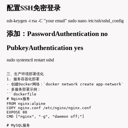
配置SSH免密登录
ssh-keygen -t rsa -C "your email" sudo nano /etc/ssh/sshd_config
添加：PasswordAuthentication no
PubkeyAuthentication yes
sudo systemctl restart sshd
三、生产环境部署优化

1. 服务容器化部署

- 创建Docker网络：`docker network create app-network`

- 多服务部署示例：

```dockerfile

# Nginx服务

FROM nginx:alpine

COPY nginx.conf /etc/nginx/nginx.conf

EXPOSE 80

CMD ["nginx", "-g", "daemon off;"]

# MySQL服务
