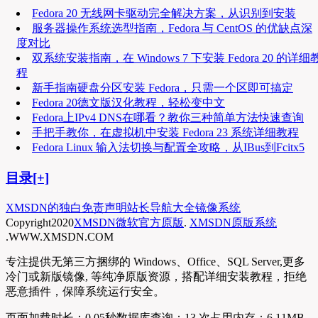
Fedora 20 无线网卡驱动完全解决方案，从识别到安装
服务器操作系统选型指南，Fedora 与 CentOS 的优缺点深
度对比
双系统安装指南，在 Windows 7 下安装 Fedora 20 的详细
程
新手指南硬盘分区安装 Fedora，只需一个区即可搞定
Fedora 20德文版汉化教程，轻松变中文
Fedora上IPv4 DNS在哪看？教你三种简单方法快速查询
手把手教你，在虚拟机中安装 Fedora 23 系统详细教程
Fedora Linux 输入法切换与配置全攻略，从IBus到Fcitx5
目录[+]
XMSDN的独白
免责声明
站长导航大全
镜像系统
Copyright
2020
XMSDN微软官方原版
.
XMSDN原版系统
.WWW.XMSDN.COM
专注提供无第三方捆绑的 Windows、Office、SQL Server,更多
冷门或新版镜像, 等纯净原版资源，搭配详细安装教程，拒绝
恶意插件，保障系统运行安全。
页面加载时长：0.05秒
数据库查询：13 次
占用内存：6.11MB