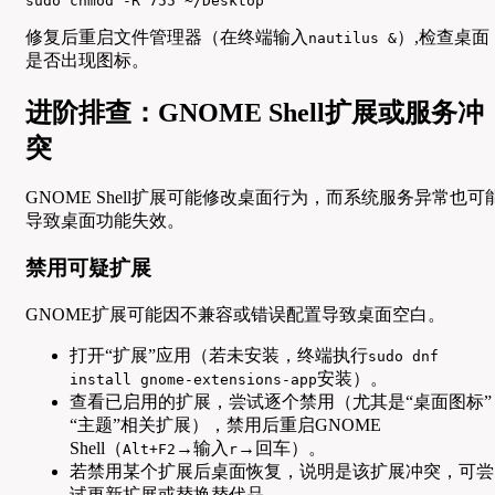
sudo chmod -R 755 ~/Desktop
修复后重启文件管理器（在终端输入
）,检查桌面
nautilus &
是否出现图标。
进阶排查：GNOME Shell扩展或服务冲
突
GNOME Shell扩展可能修改桌面行为，而系统服务异常也可
导致桌面功能失效。
禁用可疑扩展
GNOME扩展可能因不兼容或错误配置导致桌面空白。
打开“扩展”应用（若未安装，终端执行
sudo dnf
安装）。
install gnome-extensions-app
查看已启用的扩展，尝试逐个禁用（尤其是“桌面图标”
“主题”相关扩展），禁用后重启GNOME
Shell（
→输入
→回车）。
Alt+F2
r
若禁用某个扩展后桌面恢复，说明是该扩展冲突，可尝
试更新扩展或替换替代品。