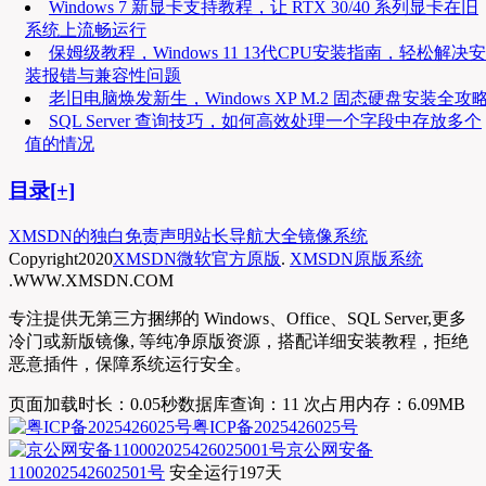
Windows 7 新显卡支持教程，让 RTX 30/40 系列显卡在旧
系统上流畅运行
保姆级教程，Windows 11 13代CPU安装指南，轻松解决安
装报错与兼容性问题
老旧电脑焕发新生，Windows XP M.2 固态硬盘安装全攻
SQL Server 查询技巧，如何高效处理一个字段中存放多个
值的情况
目录[+]
XMSDN的独白
免责声明
站长导航大全
镜像系统
Copyright
2020
XMSDN微软官方原版
.
XMSDN原版系统
.WWW.XMSDN.COM
专注提供无第三方捆绑的 Windows、Office、SQL Server,更多
冷门或新版镜像, 等纯净原版资源，搭配详细安装教程，拒绝
恶意插件，保障系统运行安全。
页面加载时长：0.05秒
数据库查询：11 次
占用内存：6.09MB
粤ICP备2025426025号
京公网安备
1100202542602501号
安全运行
197
天