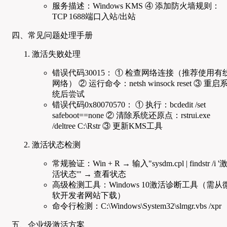
服务描述：Windows KMS ④ 添加防火墙规则：
TCP 1688端口入站/出站
四、常见问题处理手册
激活失败处理
错误代码30015： ① 检查网络连接（推荐使用有
网络） ② 运行命令：netsh winsock reset ③ 重启
统后尝试
错误代码0x80070570： ① 执行：bcdedit /set
safeboot==none ② 清除系统还原点：rstrui.exe
/deltree C:\Rstr ③ 更新KMS工具
激活状态检测
常规验证：Win + R → 输入"sysdm.cpl | findstr /i '
活状态'" → 查看状态
高级检测工具：Windows 10激活诊断工具（需从
软开发者网站下载）
命令行检测：C:\Windows\System32\slmgr.vbs /xpr
五、企业级激活方案