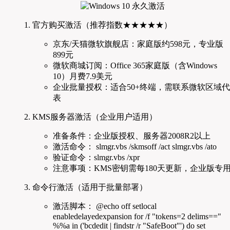
官方购买激活（推荐指数★★★★★）
京东/天猫微软旗舰店：家庭版约598元，专业版
899元
微软商城订阅：Office 365家庭版（含Windows
10）月费7.9美元
企业批量授权：适合50+终端，需联系微软区域代
表
KMS服务器激活（企业用户适用）
准备条件：企业版授权、服务器2008R2以上
激活命令： slmgr.vbs /skmsoff /act slmgr.vbs /ato
验证命令：slmgr.vbs /xpr
注意事项：KMS密钥需每180天更新，企业版专
命令行激活（适用于批量部署）
激活脚本： @echo off setlocal
enabledelayedexpansion for /f "tokens=2 delims=="
%%a in ('bcdedit | findstr /r "SafeBoot"') do set