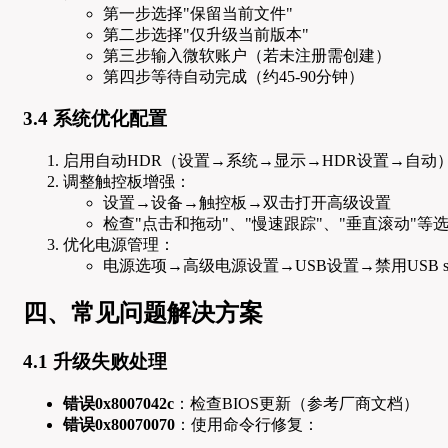
第一步选择"保留当前文件"
第二步选择"仅升级当前版本"
第三步输入微软账户（若未注册需创建）
第四步等待自动完成（约45-90分钟）
3.4 系统优化配置
启用自动HDR（设置→系统→显示→HDR设置→自动
调整触控板增强：
设置→设备→触控板→双击打开高级设置
检查"点击和拖动"、"慢速跟踪"、"垂直滚动"等
优化电源管理：
电源选项→高级电源设置→USB设置→禁用USB selecti
四、常见问题解决方案
4.1 升级失败处理
错误0x8007042c
：检查BIOS更新（参考厂商文档）
错误0x80070070
：使用命令行修复：