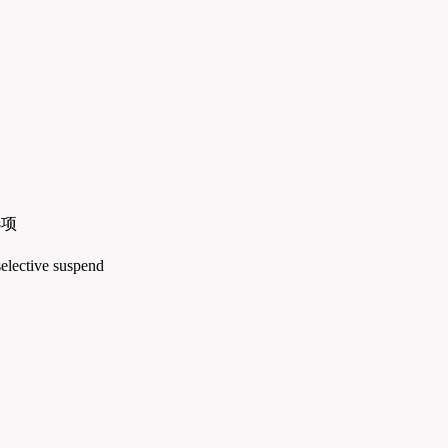
）
选项
ve suspend