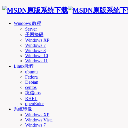
Windows 教程
Server
子网掩码
Windows XP
Windows 7
Windows 8
Windows 10
Windows 11
Linux教程
ubuntu
Fedora
Debian
centos
统信uos
RHEL
openEuler
系统镜像
Windows XP
Windows Vista
Windows 7