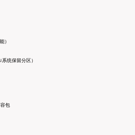
能）
ows\系统保留分区）
）
装兼容包