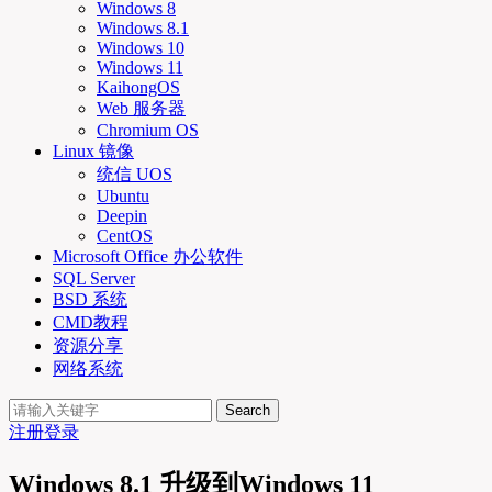
Windows 8
Windows 8.1
Windows 10
Windows 11
KaihongOS
Web 服务器
Chromium OS
Linux 镜像
统信 UOS
Ubuntu
Deepin
CentOS
Microsoft Office 办公软件
SQL Server
BSD 系统
CMD教程
资源分享
网络系统
Search
注册
登录
Windows 8.1 升级到Windows 11