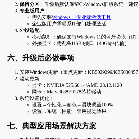
保留分区
：升级后默认保留C:\Windows旧版系统，建议使用
专业版用户
：
需先安装
Windows 11专业版激活工具
企业版用户需联系IT部门处理激活
外设适配
：
移动鼠标：确保支持Windows 11的蓝牙协议（BT 5
外接显卡：需配备USB4接口（40Gbps传输）
六、升级后必做事项
安装Windows更新（重点更新：KB5029299/KB503045
驱动更新：
显卡：NVIDIA 525.60.14/AMD 23.12.1120
网卡：Marvell 88E9178芯片驱动
系统设置优化：
设置→个性化→颜色→滑块调至100%
设置→系统→性能→禁用视觉效果
七、典型应用场景解决方案