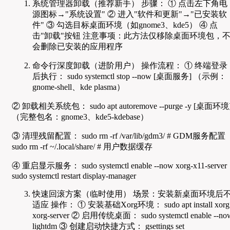
系统管理器卸载（推荐新手） 步骤： ① 点击左下角电
源图标→"系统设置" ② 进入"软件和更新"→"已安装软
件" ③ 勾选目标桌面环境（如gnome3、kde5） ④ 点
击"卸载"按钮 注意事项：此方法仅移除桌面环境包，
会删除已安装的应用程序
命令行深度卸载（进阶用户） 操作流程： ① 终端登录
后执行： sudo systemctl stop --now [桌面服务] （示例：
gnome-shell、kde plasma）
② 卸载相关系统包： sudo apt autoremove --purge -y [桌面环境
（完整包名：gnome3、kde5-kdebase）
③ 清理残留配置： sudo rm -rf /var/lib/gdm3/ # GDM服务配置
sudo rm -rf ~/.local/share/ # 用户数据缓存
④ 重启显示服务： sudo systemctl enable --now xorg-x11-server
sudo systemctl restart display-manager
快速回滚方案（临时使用） 场景：安装新桌面环境后
适应 操作： ① 安装基础Xorg环境： sudo apt install xorg
xorg-server ② 启用传统桌面： sudo systemctl enable --no
lightdm ③ 创建启动快捷方式： gsettings set