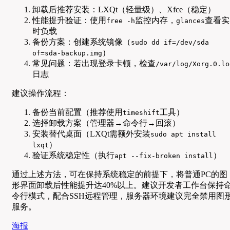
卸载后推荐安装：LXQt（轻量级）、Xfce（稳定）
性能提升验证：使用
监控内存，
查看实
free -h
glances
时负载
备份方案：创建系统镜像（
sudo dd if=/dev/sda
）
of=sda-backup.img
常见问题：若出现登录卡顿，检查
/var/log/Xorg.0.lo
日志
建议操作流程：
备份当前配置（推荐使用
工具）
timeshift
选择卸载方案（管理器→命令行→回滚）
安装替代桌面（LXQt需额外安装
sudo apt install
）
lxqt
验证系统稳定性（执行
）
apt --fix-broken install
通过上述方法，可在保持系统稳定的前提下，将普通PC的图
形界面卸载后性能提升达40%以上。建议开发者工作台保持
令行模式，配合SSH远程管理，服务器环境建议完全禁用图
服务。
海报