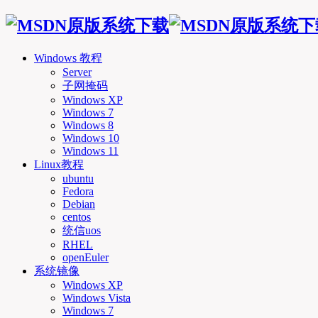
Windows 教程
Server
子网掩码
Windows XP
Windows 7
Windows 8
Windows 10
Windows 11
Linux教程
ubuntu
Fedora
Debian
centos
统信uos
RHEL
openEuler
系统镜像
Windows XP
Windows Vista
Windows 7