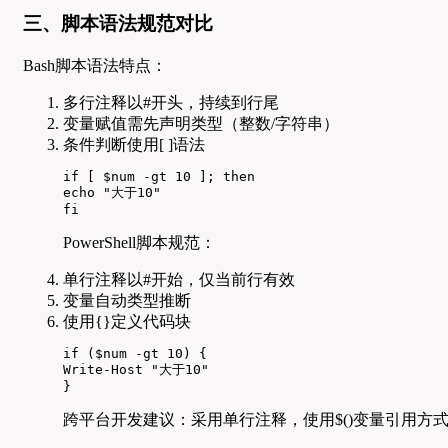
三、脚本语法规范对比
Bash脚本语法特点：
多行注释以#开头，持续到行尾
变量赋值需先声明类型（整数/字符串）
条件判断使用[ ]语法
if [ $num -gt 10 ]; then

echo "大于10"

fi
PowerShell脚本规范：
单行注释以#开始，仅当前行有效
变量自动类型推断
使用{}定义代码块
if ($num -gt 10) {

Write-Host "大于10"

}
跨平台开发建议：采用单行注释，使用$()变量引用方