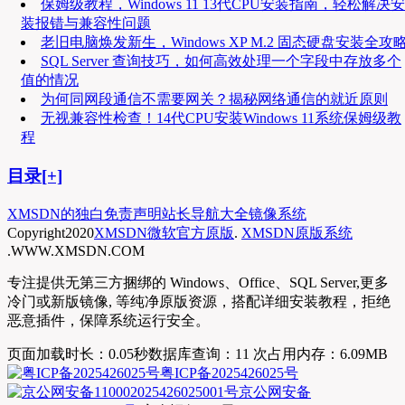
保姆级教程，Windows 11 13代CPU安装指南，轻松解决安
装报错与兼容性问题
老旧电脑焕发新生，Windows XP M.2 固态硬盘安装全攻
SQL Server 查询技巧，如何高效处理一个字段中存放多个
值的情况
为何同网段通信不需要网关？揭秘网络通信的就近原则
无视兼容性检查！14代CPU安装Windows 11系统保姆级教
程
目录[+]
XMSDN的独白
免责声明
站长导航大全
镜像系统
Copyright
2020
XMSDN微软官方原版
.
XMSDN原版系统
.WWW.XMSDN.COM
专注提供无第三方捆绑的 Windows、Office、SQL Server,更多
冷门或新版镜像, 等纯净原版资源，搭配详细安装教程，拒绝
恶意插件，保障系统运行安全。
页面加载时长：0.05秒
数据库查询：11 次
占用内存：6.09MB
粤ICP备2025426025号
京公网安备