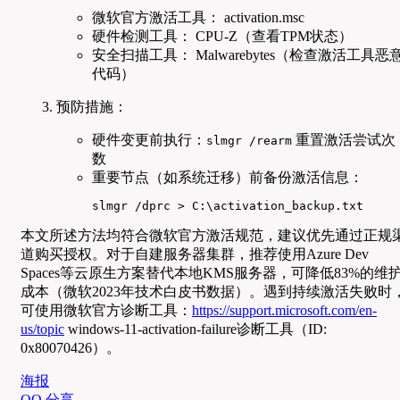
微软官方激活工具： activation.msc
硬件检测工具： CPU-Z（查看TPM状态）
安全扫描工具： Malwarebytes（检查激活工具恶
代码）
预防措施：
硬件变更前执行：
重置激活尝试次
slmgr /rearm
数
重要节点（如系统迁移）前备份激活信息：
slmgr /dprc > C:\activation_backup.txt
本文所述方法均符合微软官方激活规范，建议优先通过正规
道购买授权。对于自建服务器集群，推荐使用Azure Dev
Spaces等云原生方案替代本地KMS服务器，可降低83%的维
成本（微软2023年技术白皮书数据）。遇到持续激活失败时
可使用微软官方诊断工具：
https://support.microsoft.com/en-
us/topic
windows-11-activation-failure诊断工具（ID:
0x80070426）。
海报
QQ 分享