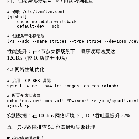
四、性能调优秘籍 4.1 I/O 负载均衡配置
# 修改 /etc/lvm/lvm.conf

[global]

    cache=metadata writeback

    default-dev = sdb

# 创建条带化存储池

lvs --add --name stripe1 --type stripe --devices /dev
性能提升：在 4节点集群场景下，顺序读写速度达
12GB/s（较 10 版提升 40%）
4.2 网络性能优化
# 启用 TCP BBR 调优

sysctl -w net.ipv4.tcp_congestion_control=bbr

# 配置多路径路由

echo "net.ipv4.conf.all MPWinner" >> /etc/sysctl.conf

sysctl -p
实测数据：在 10Gbps 网络环境下，TCP 吞吐量提升 22%
五、典型故障排查 5.1 容器启动失败处理
# 检查镜像缓存状态
