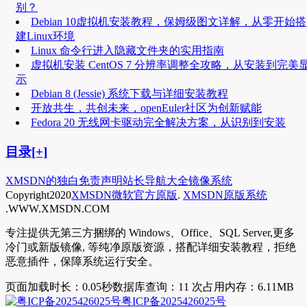
别？
Debian 10虚拟机安装教程，保姆级图文详解，从零开始搭
建Linux环境
Linux 命令行进入隐藏文件夹的实用指南
虚拟机安装 CentOS 7 分辨率调整全攻略，从安装到完美
示
Debian 8 (Jessie) 系统下载与详细安装教程
开放共生，共创未来，openEuler社区为创新赋能
Fedora 20 无线网卡驱动完全解决方案，从识别到安装
目录[+]
XMSDN的独白
免责声明
站长导航大全
镜像系统
Copyright
2020
XMSDN微软官方原版
.
XMSDN原版系统
.WWW.XMSDN.COM
专注提供无第三方捆绑的 Windows、Office、SQL Server,更多
冷门或新版镜像, 等纯净原版资源，搭配详细安装教程，拒绝
恶意插件，保障系统运行安全。
页面加载时长：0.05秒
数据库查询：11 次
占用内存：6.11MB
粤ICP备2025426025号