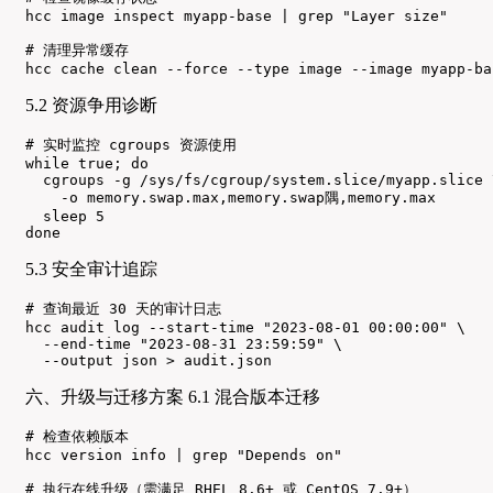
hcc image inspect myapp-base | grep "Layer size"

# 清理异常缓存

hcc cache clean --force --type image --image myapp-ba
5.2 资源争用诊断
# 实时监控 cgroups 资源使用

while true; do

  cgroups -g /sys/fs/cgroup/system.slice/myapp.slice \
    -o memory.swap.max,memory.swap隅,memory.max

  sleep 5

done
5.3 安全审计追踪
# 查询最近 30 天的审计日志

hcc audit log --start-time "2023-08-01 00:00:00" \

  --end-time "2023-08-31 23:59:59" \

  --output json > audit.json
六、升级与迁移方案 6.1 混合版本迁移
# 检查依赖版本

hcc version info | grep "Depends on"

# 执行在线升级（需满足 RHEL 8.6+ 或 CentOS 7.9+）
