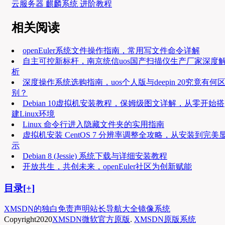
云服务器 麒麟系统 进阶教程
相关阅读
openEuler系统文件操作指南，常用写文件命令详解
自主可控新标杆，南京统信uos国产扫描仪生产厂家深度
析
深度操作系统选购指南，uos个人版与deepin 20究竟有何
别？
Debian 10虚拟机安装教程，保姆级图文详解，从零开始搭
建Linux环境
Linux 命令行进入隐藏文件夹的实用指南
虚拟机安装 CentOS 7 分辨率调整全攻略，从安装到完美
示
Debian 8 (Jessie) 系统下载与详细安装教程
开放共生，共创未来，openEuler社区为创新赋能
目录[+]
XMSDN的独白
免责声明
站长导航大全
镜像系统
Copyright
2020
XMSDN微软官方原版
.
XMSDN原版系统