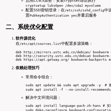
启用LUKS加密：安装
后执行
cryptsetup
cryptsetup luksOpen /dev/sda2 myvolume
配置SSH密钥登录：在
中
/etc/ssh/sshd_config
置
并重启服务
PubkeyAuthentication yes
二、系统优化配置
软件源优化
在
中配置多源策略：
/etc/apt/sources.list
deb http://mirrors.ustc.edu.cn/debian/ bookworm 
deb http://security.ustc.edu.cn/debian bookworm-
deb https://apt.getway.org/ bookworm-backports m
依赖处理技巧
常用命令组合：
sudo apt update && sudo apt upgrade -y  #
sudo apt install -f --no-install-recom
解决中文环境问题：
sudo apt install language-pack-zh-hans #
sudo dpkg-reconfigure keyboard-configura