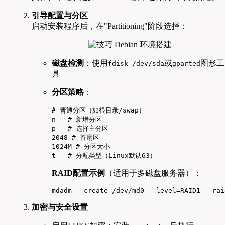
引导配置与分区
启动安装程序后，在"Partitioning"阶段选择：
磁盘检测
：使用
或
图形工
fdisk /dev/sda
gparted
具
分区策略
：
# 普通分区（如根目录/swap）

n   # 新增分区

p   # 选择主分区

2048 # 首扇区

1024M # 分区大小

t   # 分配类型（Linux默认63）
RAID配置示例
（适用于多磁盘服务器）：
mdadm --create /dev/md0 --level=RAID1 --rai
加密与安全设置