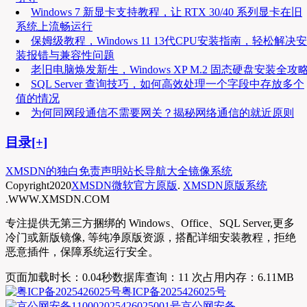
Windows 7 新显卡支持教程，让 RTX 30/40 系列显卡在旧
系统上流畅运行
保姆级教程，Windows 11 13代CPU安装指南，轻松解决安
装报错与兼容性问题
老旧电脑焕发新生，Windows XP M.2 固态硬盘安装全攻
SQL Server 查询技巧，如何高效处理一个字段中存放多个
值的情况
为何同网段通信不需要网关？揭秘网络通信的就近原则
目录[+]
XMSDN的独白
免责声明
站长导航大全
镜像系统
Copyright
2020
XMSDN微软官方原版
.
XMSDN原版系统
.WWW.XMSDN.COM
专注提供无第三方捆绑的 Windows、Office、SQL Server,更多
冷门或新版镜像, 等纯净原版资源，搭配详细安装教程，拒绝
恶意插件，保障系统运行安全。
页面加载时长：0.04秒
数据库查询：11 次
占用内存：6.11MB
粤ICP备2025426025号
京公网安备