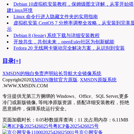
Debian 10虚拟机安装教程，保姆级图文详解，从零开始搭
建Linux环境
Linux 命令行进入隐藏文件夹的实用指南
虚拟机安装 CentOS 7 分辨率调整全攻略，从安装到完美
示
Debian 8 (Jessie) 系统下载与详细安装教程
开放共生，共创未来，openEuler社区为创新赋能
Fedora 20 无线网卡驱动完全解决方案，从识别到安装
目录[+]
XMSDN的独白
免责声明
站长导航大全
镜像系统
Copyright
2020
XMSDN微软官方原版
.
XMSDN原版系统
.WWW.XMSDN.COM
专注提供无第三方捆绑的 Windows、Office、SQL Server,更多
冷门或新版镜像, 等纯净原版资源，搭配详细安装教程，拒绝
恶意插件，保障系统运行安全。
页面加载时长：0.05秒
数据库查询：11 次
占用内存：6.11MB
粤ICP备2025426025号
京公网安备