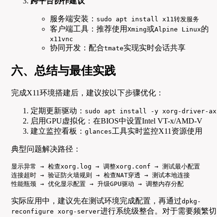
跨平台协作建议
服务端安装：
sudo apt install x11转发服务
客户端工具：推荐使用
或
的
Xming
Alpine Linux
x11vnc
协同开发：配合
实现实时会话共享
tmate
六、总结与最佳实践
完成X11环境搭建后，建议按以下步骤优化：
定期更新驱动：
sudo apt install -y xorg-driver-ax
启用GPU虚拟化：在BIOS中设置Intel VT-x/AMD-V
建立监控看板：
工具实时监控X11资源使用
glances
典型问题解决路径：
显示异常 → 检查xorg.log → 调整xorg.conf → 测试最小配置

连接超时 → 验证防火墙规则 → 检查NAT穿透 → 测试本地连接

性能瓶颈 → 优化显示配置 → 升级GPU驱动 → 调整内存分配
实际应用中，建议先在测试环境完成配置，再通过
dpkg-
进行系统级整合。对于需要频繁切
reconfigure xorg-server