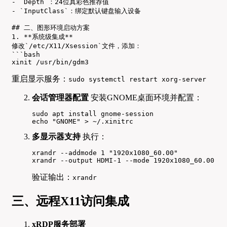
- `Depth`：24位真彩色推荐值

- `InputClass`：绑定默认键盘输入设备

## 二、图形环境启动方案

1. **系统级集成**

修改`/etc/X11/Xsession`文件，添加：

```bash

xinit /usr/bin/gdm3
重启显示服务：
sudo systemctl restart xorg-server
会话管理器配置
安装GNOME桌面环境并配置：
sudo apt install gnome-session

echo "GNOME" > ~/.xinitrc
多显示器支持
执行：
xrandr --addmode 1 "1920x1080_60.00"

xrandr --output HDMI-1 --mode 1920x1080_60.00
验证输出：
xrandr
三、远程X11访问集成
xRDP服务部署