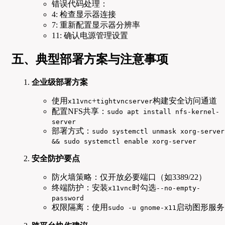
错误代码处理：
4: 检查显示器连接
7: 重新配置显示器分辨率
11: 确认电源管理设置
五、典型部署方案与注意事项
企业级部署方案
使用
+
构建安全访问通道
x11vnc
tightvncserver
配置NFS共享：
sudo apt install nfs-kernel-
server
部署方式：
sudo systemctl unmask xorg-server
&& sudo systemctl enable xorg-server
安全防护要点
防火墙策略：仅开放必要端口（如3389/22）
终端防护：安装
时勾选
x11vnc
--no-empty-
password
权限隔离：使用
启动图形服务
sudo -u gnome-x11