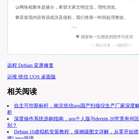
🤝
网络相聚本是缘分，希望大家文明交流，理性浏览。
🛠️
若发现内容有误或涉及侵权，我们将第一时间处理整改。
💖 感谢每一位朋友的陪伴与支持
✨ 用心分享，一路同行 ✨
远程 Debian 蓝屏修复
运维 统信 UOS 桌面版
相关阅读
自主可控新标杆，南京统信uos国产扫描仪生产厂家深度
析
深度操作系统选购指南，uos个人版与deepin 20究竟有何
别？
Debian 10虚拟机安装教程，保姆级图文详解，从零开始搭
建Linux环境