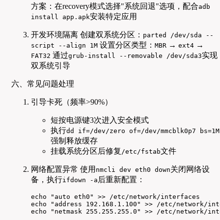
方案：在recovery模式选择"系统回退"选项，配合
adb
安装特定应用
install app.apk
开发环境隔离 创建双系统分区：
parted /dev/sda --
设置分区类型：
→
→
script --align 1M
MBR
ext4
通过
实现
FAT32
grub-install --removable /dev/sda3
双系统引导
六、常见问题处理
引导卡死（频率>90%）
短按电源键3次进入安全模式
执行
dd if=/dev/zero of=/dev/mmcblk0p7 bs=1M
强制释放缓存
挂载系统分区后修复
文件
/etc/fstab
网络配置异常 使用
关闭网络设
nmcli dev eth0 down
备，执行
后重新配置：
ifdown -a
echo "auto eth0" >> /etc/network/interfaces

echo "address 192.168.1.100" >> /etc/network/inte
echo "netmask 255.255.255.0" >> /etc/network/int