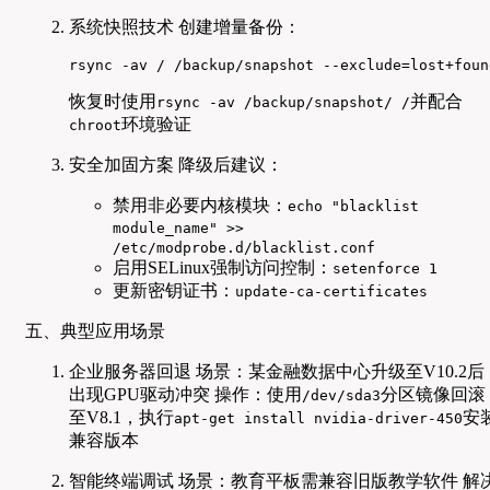
系统快照技术 创建增量备份：
rsync -av / /backup/snapshot --exclude=lost+foun
恢复时使用
并配合
rsync -av /backup/snapshot/ /
环境验证
chroot
安全加固方案 降级后建议：
禁用非必要内核模块：
echo "blacklist
module_name" >>
/etc/modprobe.d/blacklist.conf
启用SELinux强制访问控制：
setenforce 1
更新密钥证书：
update-ca-certificates
五、典型应用场景
企业服务器回退 场景：某金融数据中心升级至V10.2后
出现GPU驱动冲突 操作：使用
分区镜像回滚
/dev/sda3
至V8.1，执行
安
apt-get install nvidia-driver-450
兼容版本
智能终端调试 场景：教育平板需兼容旧版教学软件 解