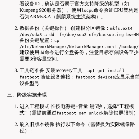
看设备ID，确认是否属于官方支持降级的机型（如
Kunpeng 920服务器）。使用
命令验证CPU架构是
lscpu
否为ARMv8-A（麒麟系统主流架构）。
数据备份（关键操作） 创建根分区镜像：
mkfs.ext4
→
/dev/sda3
dd if=/dev/sda3 of=/backup.img bs=4M
备份关键配置：
cp
/etc/NetworkManager/NetworkManager.conf /backup/
建议使用
命令进行全盘备份，注意目标存储设备至少
dd
需要3倍容量空间。
工具链准备 安装recovery工具：
apt-get install
验证设备连接：
应显示当
fastboot
fastboot devices
设备型号
三、降级实施步骤
进入工程模式 长按电源键+音量-键5秒，选择"工程模
式"（需提前通过
解除锁屏限制）
fastboot oem unlock
刷入旧版本镜像 执行以下命令（需替换为实际镜像路
径）：