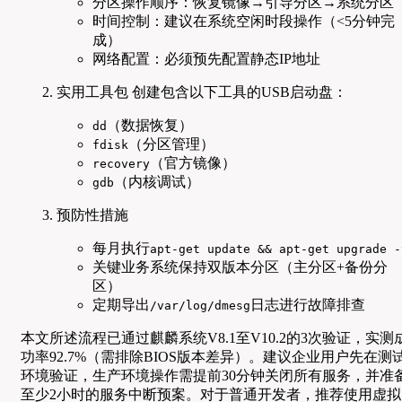
分区操作顺序：恢复镜像→引导分区→系统分区
时间控制：建议在系统空闲时段操作（<5分钟完
成）
网络配置：必须预先配置静态IP地址
实用工具包 创建包含以下工具的USB启动盘：
（数据恢复）
dd
（分区管理）
fdisk
（官方镜像）
recovery
（内核调试）
gdb
预防性措施
每月执行
apt-get update && apt-get upgrade -
关键业务系统保持双版本分区（主分区+备份分
区）
定期导出
日志进行故障排查
/var/log/dmesg
本文所述流程已通过麒麟系统V8.1至V10.2的3次验证，实测
功率92.7%（需排除BIOS版本差异）。建议企业用户先在测
环境验证，生产环境操作需提前30分钟关闭所有服务，并准
至少2小时的服务中断预案。对于普通开发者，推荐使用虚拟