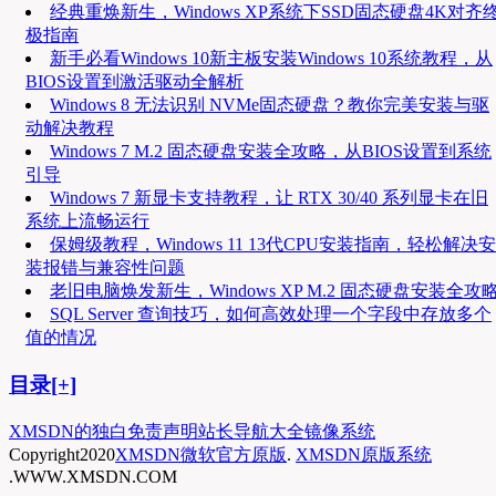
经典重焕新生，Windows XP系统下SSD固态硬盘4K对齐
极指南
新手必看Windows 10新主板安装Windows 10系统教程，从
BIOS设置到激活驱动全解析
Windows 8 无法识别 NVMe固态硬盘？教你完美安装与驱
动解决教程
Windows 7 M.2 固态硬盘安装全攻略，从BIOS设置到系统
引导
Windows 7 新显卡支持教程，让 RTX 30/40 系列显卡在旧
系统上流畅运行
保姆级教程，Windows 11 13代CPU安装指南，轻松解决安
装报错与兼容性问题
老旧电脑焕发新生，Windows XP M.2 固态硬盘安装全攻
SQL Server 查询技巧，如何高效处理一个字段中存放多个
值的情况
目录[+]
XMSDN的独白
免责声明
站长导航大全
镜像系统
Copyright
2020
XMSDN微软官方原版
.
XMSDN原版系统
.WWW.XMSDN.COM