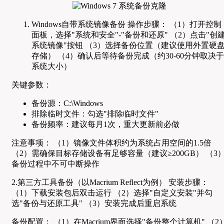
Windows自带系统镜像备份 操作步骤： （1）打开控制
面板，选择"系统和安全"-"备份和还原" （2）点击"创
系统镜像"按钮 （3）选择备份位置（建议使用外置硬
存储） （4）确认后等待备份完成（约30-60分钟取决于
系统大小）
关键参数：
备份源：C:\Windows
排除临时文件：勾选"排除临时文件"
备份频率：建议每月1次，重大更新前必做
注意事项： （1）镜像文件体积约为系统占用空间的1.5倍
（2）需确保目标存储设备有足够容量（建议≥200GB） （3
备份过程中不可中断操作
2.第三方工具备份（以Macrium Reflect为例） 安装步骤：
（1）下载安装包后双击运行 （2）选择"自定义安装"并勾
选"备份与还原工具" （3）安装完成后重启系统
备份配置： （1）在Macrium界面选择"备份整个计算机" （2