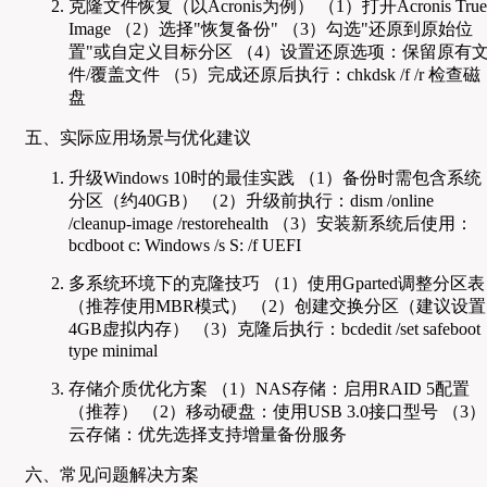
克隆文件恢复（以Acronis为例） （1）打开Acronis True
Image （2）选择"恢复备份" （3）勾选"还原到原始位
置"或自定义目标分区 （4）设置还原选项：保留原有
件/覆盖文件 （5）完成还原后执行：chkdsk /f /r 检查磁
盘
五、实际应用场景与优化建议
升级Windows 10时的最佳实践 （1）备份时需包含系统
分区（约40GB） （2）升级前执行：dism /online
/cleanup-image /restorehealth （3）安装新系统后使用：
bcdboot c: Windows /s S: /f UEFI
多系统环境下的克隆技巧 （1）使用Gparted调整分区表
（推荐使用MBR模式） （2）创建交换分区（建议设置
4GB虚拟内存） （3）克隆后执行：bcdedit /set safeboot
type minimal
存储介质优化方案 （1）NAS存储：启用RAID 5配置
（推荐） （2）移动硬盘：使用USB 3.0接口型号 （3）
云存储：优先选择支持增量备份服务
六、常见问题解决方案