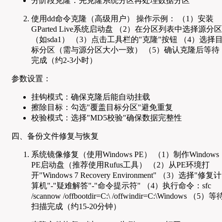
分阶段克隆：先克隆系统分区再处理数据分区
使用dd命令克隆（高级用户） 操作示例： （1）安装
GParted Live系统启动盘 （2）在分区列表中选择源分区
（如sda1） （3）点击工具栏的"克隆"按钮 （4）选择
标分区（需与源分区大小一致） （5）确认克隆后等待
完成（约2-3小时）
参数设置：
挂钩模式：确保克隆后能自动挂载
擦除目标：勾选"覆盖目标分区"避免重复
校验模式：选择"MD5校验"确保数据完整性
四、备份文件修复与恢复
系统镜像修复（使用Windows PE） （1）制作Windows
PE启动盘（推荐使用Rufus工具） （2）从PE环境打
开"Windows 7 Recovery Environment" （3）选择"修复计
算机"-"疑难解答"-"命令提示符" （4）执行命令：sfc
/scannow /offbootdir=C:\ /offwindir=C:\Windows （5）等
扫描完成（约15-20分钟）