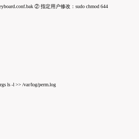
eyboard.conf.bak ② 指定用户修改：sudo chmod 644
rgs ls -l >> /var/log/perm.log