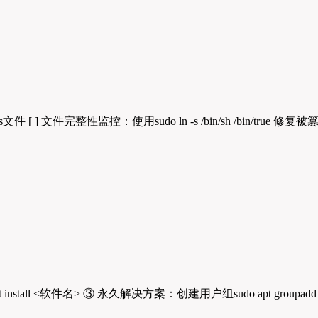
文件 [ ] 文件完整性监控：使用sudo ln -s /bin/sh /bin/true 修复被
all <软件名> ③ 永久解决方案：创建用户组sudo apt groupadd