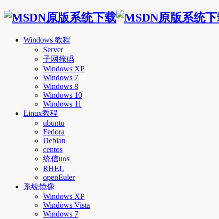
Windows 教程
Server
子网掩码
Windows XP
Windows 7
Windows 8
Windows 10
Windows 11
Linux教程
ubuntu
Fedora
Debian
centos
统信uos
RHEL
openEuler
系统镜像
Windows XP
Windows Vista
Windows 7