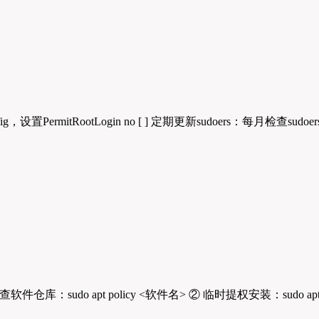
g，设置PermitRootLogin no [ ] 定期更新sudoers：每月检查sudoers
do apt policy <软件名> ② 临时提权安装：sudo apt inst