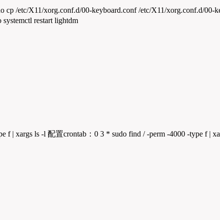
g.conf.d/00-keyboard.conf /etc/X11/xorg.conf.d/00-k
temctl restart lightdm
| xargs ls -l 配置crontab：0 3
* sudo find / -perm -4000 -type f | xa