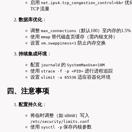
启用
优
net.ipv4.tcp_congestion_control=bbr
TCP 流量
数据库优化
：
调整
（默认100）至内存的1.5%
max_connections
使用
替代磁盘页缓存（需内核支持）
mmap
设置
防止内存交换
vm.swappiness=1
持续集成环境
：
配置
的
journald
SystemMaxUse=10M
使用
进行进程追踪
strace -f -p <PID>
设置
适应容器化环境
ulimit -u 65536
四、注意事项
配置持久化
：
将临时调整（如 ulimit）写入
/etc/security/limits.conf
使用
保存内核参数
sysctl -p