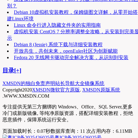
别？
Debian 10虚拟机安装教程，保姆级图文详解，从零开始搭
建Linux环境
Linux 命令行进入隐藏文件夹的实用指南
虚拟机安装 CentOS 7 分辨率调整全攻略，从安装到完美
示
Debian 8 (Jessie) 系统下载与详细安装教程
开放共生，共创未来，openEuler社区为创新赋能
Fedora 20 无线网卡驱动完全解决方案，从识别到安装
目录[+]
XMSDN的独白
免责声明
站长导航大全
镜像系统
Copyright
2020
XMSDN微软官方原版
.
XMSDN原版系统
.WWW.XMSDN.COM
专注提供无第三方捆绑的 Windows、Office、SQL Server,更多
冷门或新版镜像, 等纯净原版资源，搭配详细安装教程，拒绝
恶意插件，保障系统运行安全。
页面加载时长：0.07秒
数据库查询：11 次
占用内存：6.11MB
粤ICP备2025426025号