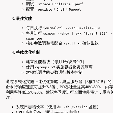
调试：
+
+
strace
bpftrace
perf
配置：
+
+
Ansible
Chef
Puppet
最佳实践
：
每日执行
journalctl --vacuum-size=50M
每月进行
swapon --show | awk '{print $2}' >
swap.log
核心参数调整需配合
确认生效
sysctl -p
持续优化机制
：
建立性能基线（每月1号凌晨0点）
使用
实施容器化资源隔离
cgroups v2
对频繁调优的参数进行版本控制
通过系统化实施上述优化策略，典型服务器（8核/16GB）的
命令行响应速度可提升3-5倍，I/O吞吐量提高40%-60%，内存
利用率降低15%-20%。建议每季度进行全面性能审计，重点
注：
系统日志增长率（使用
监控）
du -sh /var/log
CPU 热点分布（通过
检测）
sensors