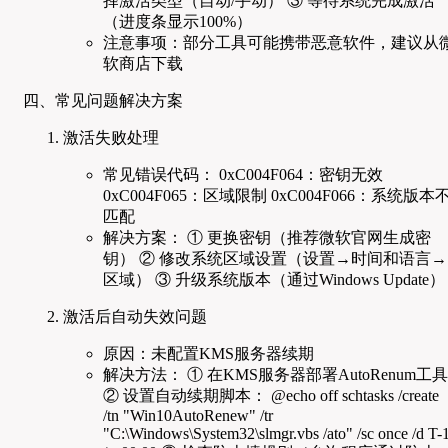
择激活类型（自动/手动） ③ 等待系统完成激活
（进度条显示100%）
注意事项：部分工具可能携带恶意软件，建议从
软商店下载
四、常见问题解决方案
激活失败处理
常见错误代码： 0xC004F064：密钥无效
0xC004F065：区域限制 0xC004F066：系统版本
匹配
解决方案： ① 更换密钥（推荐微软官网生成密
钥） ② 修改系统区域设置（设置→时间和语言→
区域） ③ 升级系统版本（通过Windows Update）
激活后自动失效问题
原因：未配置KMS服务器续期
解决方法： ① 在KMS服务器部署AutoRenum工具
② 设置自动续期脚本： @echo off schtasks /create
/tn "Win10AutoRenew" /tr
"C:\Windows\System32\slmgr.vbs /ato" /sc once /d T-