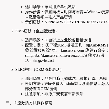
适用场景：家庭用户单机激活
操作步骤：设置面板→时间与语言→Windows更
→激活选项→输入产品密钥
示例密钥：NPPR9-FWDCX-D2C8J-H872K-2YT4
KMS密钥（企业版激活）
适用场景：50台以上企业设备批量激活
配置步骤： ① 下载KMS激活工具（如AutoKMS
② 设置服务器地址：kmsserver.com ③ 运行命令
slmgr.vbs /skmsserver:kmsserver.com /at ④ 执行激
活：slmgr.vbs /act
SLIC密钥（OEM预装激活）
适用场景：品牌电脑（如戴尔、联想）原厂系统
检测方法：Win+R输入msinfo32→系统信息→激活
部分查看OEM密钥
注意事项：非原厂安装需重新激活
三、主流激活方法操作指南