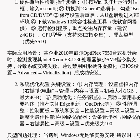
硬件兼容性检测 操作步骤： ① 按Win+R打开运行对话
框，输入msconfig ② 切换到"General"选项卡，勾选"Boo
from CD/DVD" ③ 保存设置后重启，从U盘启动进入PE
环境 ④ 下载Windows 10兼容性检查工具（微软官网提
供） ⑤ 运行检测程序，重点关注内存容量（建议
≥4GB）、CPU型号（支持SSE2指令集）、硬盘类型
（优先SSD）
实际应用场景： 某企业2010年戴尔OptiPlex 7550台式机升级
时，检测发现其Intel Xeon E3-1230处理器缺少SM3指令集支
持，导致系统安装失败。通过禁用图形硬件虚拟化（BIOS设
置→Advanced→Virtualization）后成功安装。
系统优化配置 关键设置： ① 内存管理：设置虚拟内存
（右键"此电脑"→管理→内存→设置→初始大小2GB，
最大4GB） ② 启动优化：任务管理器→启动→禁用非
要程序（推荐关闭Edge更新、OneDrive等） ③ 性能调
整：控制面板→系统和安全→性能设置→高级→设置→
调整为最佳性能 ④ 网络适配器：设备管理器→网络适
器→右键属性→高级→设置→优先级为100
典型问题处理： 当遇到"Windows无足够资源安装"错误时，