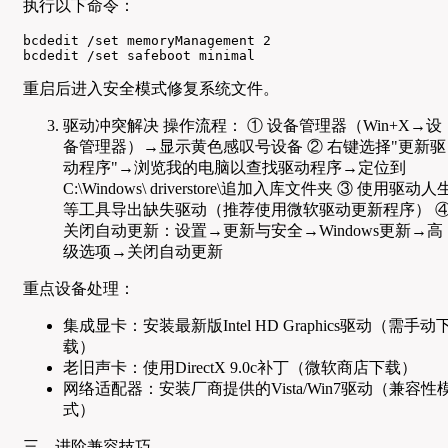
执行以下命令：
bcdedit /set memoryManagement 2

bcdedit /set safeboot minimal
重启后进入安全模式修复系统文件。
驱动冲突解决 操作流程： ① 设备管理器（Win+X→设
备管理器）→显示黄色感叹号设备 ② 右键选择"更新驱
动程序"→浏览我的电脑以查找驱动程序→定位到
C:\Windows\ driverstore\追加入库文件夹 ③ 使用驱动人
等工具导出缺失驱动（推荐使用微软驱动更新程序） 
关闭自动更新：设置→更新与安全→Windows更新→高
级选项→关闭自动更新
重点设备处理：
集成显卡：安装最新版Intel HD Graphics驱动（需手动
载）
老旧声卡：使用DirectX 9.0c补丁（微软商店下载）
网络适配器：安装厂商提供的Vista/Win7驱动（兼容性
式）
三、进阶兼容技巧