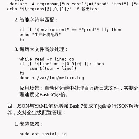
 declare -A regions=(["us-east1"]=("prod" "test") ["e
echo "${regions[@][0][1]}"  # 输出test
智能字符串匹配：
if [[ "$environment" == *"prod"* ]]; then

echo "生产环境配置"

fi
遍历大文件高效处理：
while read -r line; do

if [[ "$line" =~ ^[0-9]+$ ]]; then

    sum=$((sum + line))

fi

done < /var/log/metric.log
应用场景：自动化运维中处理百万级日志文件，实测处
理速度比Bash 6快3倍。
四、JSON与YAML解析增强 Bash 7集成了jq命令行JSON解析
器，支持企业级配置管理：
安装依赖：
sudo apt install jq