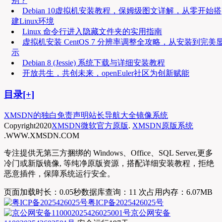
别？
Debian 10虚拟机安装教程，保姆级图文详解，从零开始搭
建Linux环境
Linux 命令行进入隐藏文件夹的实用指南
虚拟机安装 CentOS 7 分辨率调整全攻略，从安装到完美
示
Debian 8 (Jessie) 系统下载与详细安装教程
开放共生，共创未来，openEuler社区为创新赋能
目录[+]
XMSDN的独白
免责声明
站长导航大全
镜像系统
Copyright
2020
XMSDN微软官方原版
.
XMSDN原版系统
.WWW.XMSDN.COM
专注提供无第三方捆绑的 Windows、Office、SQL Server,更多
冷门或新版镜像, 等纯净原版资源，搭配详细安装教程，拒绝
恶意插件，保障系统运行安全。
页面加载时长：0.05秒
数据库查询：11 次
占用内存：6.07MB
粤ICP备2025426025号
京公网安备