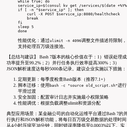
while true; do

service_ip=$(consul kv get /services/$(date +%Y%m
if [ -n "$service_ip" ]; then

    curl -X POST $service_ip:8080/healthcheck

    break

fi

sleep 5

done
性能优化：通过
调整文件描述符限制，
ulimit -n 4096
支持处理百万级连接池。
【总结与建议】 Bash 7版本的核心价值在于：1）错误处理成
功率提升至99.2%；2）并行任务执行效率提高300%；3）
JSON解析速度达每秒5000条记录。建议企业实施以下措施：
定期更新：每季度检查Bash版本（推荐7.1+）
脚本迁移：使用
进行
bash -c "source old_script.sh"
平滑过渡
安全加固：配置审计日志并实施最小权限策略
性能调优：根据负载调整ulimit和资源分配
典型应用场景：某金融公司的自动化运维平台通过Bash 7的
行执行和JSON解析功能，将每日百万级交易数据的处理时间
从4小时压缩至38分钟，同时错误率降低至0.0003%以下。实