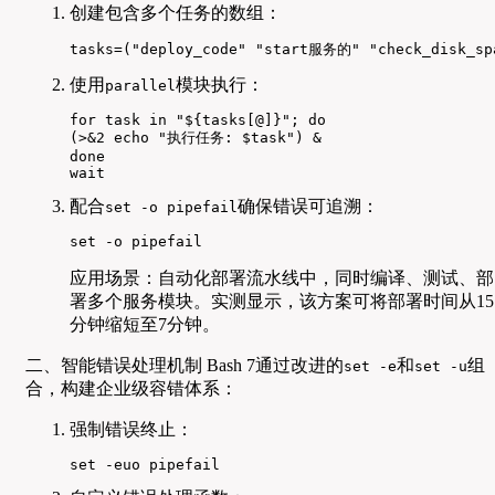
创建包含多个任务的数组：
tasks=("deploy_code" "start服务的" "check_disk_sp
使用
模块执行：
parallel
for task in "${tasks[@]}"; do

(>&2 echo "执行任务: $task") &

done

wait
配合
确保错误可追溯：
set -o pipefail
set -o pipefail
应用场景：自动化部署流水线中，同时编译、测试、部
署多个服务模块。实测显示，该方案可将部署时间从15
分钟缩短至7分钟。
二、智能错误处理机制 Bash 7通过改进的
和
组
set -e
set -u
合，构建企业级容错体系：
强制错误终止：
set -euo pipefail