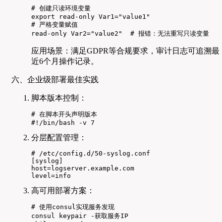
# 创建只读环境变量

export read-only Var1="value1"

# 严格变量赋值

read-only Var2="value2"  # 报错：无法重写只读变量
应用场景：满足GDPR等合规要求，审计日志可追溯最
近6个月操作记录。
六、企业级部署最佳实践
脚本版本控制：
# 在脚本开头声明版本

#!/bin/bash -v 7
分层配置管理：
# /etc/config.d/50-syslog.conf

[syslog]

host=logserver.example.com

level=info
高可用部署方案：
# 使用consul实现服务发现

consul keypair -获取服务IP
