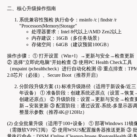
二、核心升级操作指南
系统兼容性预检 执行命令：msinfo /c | findstr /r
"Processors|Memory|Storage"
处理器要求：Intel 8代以上/AMD Zen2以上
内存建议：16GB（多任务场景）
存储空间：64GB（建议预留100GB）
操作步骤： ① 打开设置（Win+I）→更新与安全→检查更新
② 选择"立即此电脑"开始检查 ③ 使用PC Health Check工具
（mspaint /pchealthcheck）进行自动化检测 ④ 重点排查：TP
2.0芯片（必须）、Secure Boot（推荐开启）
分阶段升级方案 (1) 标准升级路径（适用于新设备/近三
年设备） ① 准备阶段：创建系统还原点（设置→恢复
创建还原点） ② 升级阶段：设置→更新与安全→检查
新→安装更新 ③ 配置阶段：通过设置-系统-多显示器
整显示参数（推荐4K@120Hz）
(2) 企业批量升级（适用于100+设备） ① 部署Windows 11镜
（需微软VPP订阅） ② 使用WSUS配置服务器推送更新 ③ 
量执行命令：DISM /Online /Cleanup-Image /RestoreHealth ④ 