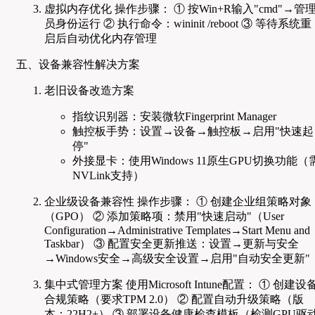
虚拟内存优化 操作步骤： ① 按Win+R输入"cmd"→管
员身份运行 ② 执行命令：wininit /reboot ③ 等待系统重
启后自动优化内存管理
五、设备兼容性解决方案
老旧设备改造方案
指纹识别器：安装微软Fingerprint Manager
触控板手势：设置→设备→触控板→启用"快速起
停"
外接显卡：使用Windows 11原生GPU切换功能（
NVLink支持）
企业级设备兼容性 操作步骤： ① 创建企业组策略对象
（GPO） ② 添加策略项：禁用"快速启动"（User
Configuration→Administrative Templates→Start Menu and
Taskbar） ③ 配置安全更新推送：设置→更新与安全
→Windows安全→高级安全设置→启用"自动安全更新"
集中式管理方案 使用Microsoft Intune配置： ① 创建设
合规策略（要求TPM 2.0） ② 配置自动升级策略（版
本：22H2+） ③ 部署设备健康检查模板（检测GPU驱