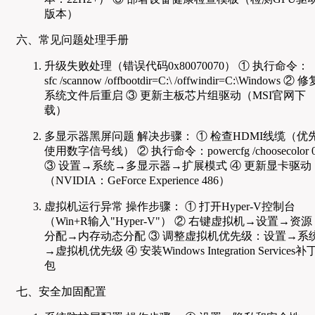
版本）
六、常见问题处理手册
升级失败处理（错误代码0x80070070） ① 执行命令：
sfc /scannow /offbootdir=C:\ /offwindir=C:\Windows ② 修
系统文件后重启 ③ 更新主板芯片组驱动（MSI官网下
载）
多显示器黑屏问题 解决步骤： ① 检查HDMI线缆（优
使用数字信号线） ② 执行命令：powercfg /choosecolor 
③ 设置→系统→多显示器→扩展模式 ④ 更新显卡驱动
（NVIDIA：GeForce Experience 486）
虚拟机运行异常 操作步骤： ① 打开Hyper-V控制台
（Win+R输入"Hyper-V"） ② 右键虚拟机→设置→资源
分配→内存动态分配 ③ 调整虚拟机优先级：设置→系
→虚拟机优先级 ④ 安装Windows Integration Services补
包
七、安全加固配置