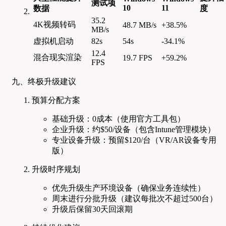
测试项
10
11
数据
度
35.2
4K视频转码
48.7 MB/s
+38.5%
MB/s
虚拟机启动
82s
54s
-34.1%
12.4
混合现实渲染
19.7 FPS
+59.2%
FPS
九、终极升级建议
预算分配方案
基础升级：0成本（使用官方工具包）
企业升级：约$50/设备（包含Intune管理模块）
专业设备升级：预留$120/台（VR/AR设备专用
版）
升级时序规划
优先升级生产环境设备（确保业务连续性）
周末进行分批升级（建议每批次不超过500台）
升级后保留30天回滚期