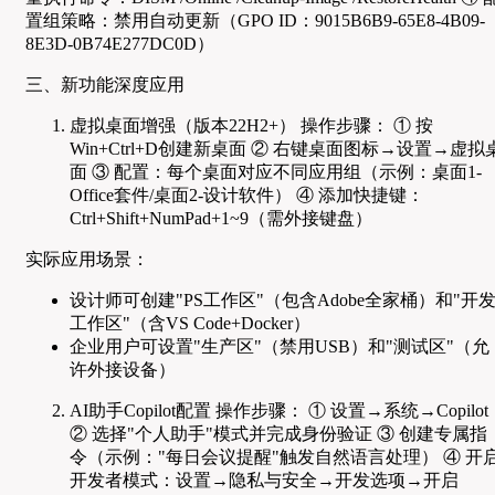
置组策略：禁用自动更新（GPO ID：9015B6B9-65E8-4B09-
8E3D-0B74E277DC0D）
三、新功能深度应用
虚拟桌面增强（版本22H2+） 操作步骤： ① 按
Win+Ctrl+D创建新桌面 ② 右键桌面图标→设置→虚拟
面 ③ 配置：每个桌面对应不同应用组（示例：桌面1-
Office套件/桌面2-设计软件） ④ 添加快捷键：
Ctrl+Shift+NumPad+1~9（需外接键盘）
实际应用场景：
设计师可创建"PS工作区"（包含Adobe全家桶）和"开
工作区"（含VS Code+Docker）
企业用户可设置"生产区"（禁用USB）和"测试区"（允
许外接设备）
AI助手Copilot配置 操作步骤： ① 设置→系统→Copilot
② 选择"个人助手"模式并完成身份验证 ③ 创建专属指
令（示例："每日会议提醒"触发自然语言处理） ④ 开
开发者模式：设置→隐私与安全→开发选项→开启