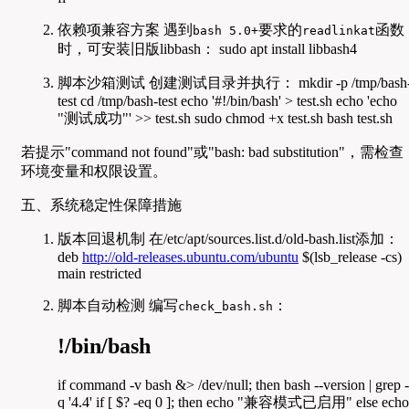
依赖项兼容方案 遇到
要求的
函数
bash 5.0+
readlinkat
时，可安装旧版libbash： sudo apt install libbash4
脚本沙箱测试 创建测试目录并执行： mkdir -p /tmp/bash
test cd /tmp/bash-test echo '#!/bin/bash' > test.sh echo 'echo
"测试成功"' >> test.sh sudo chmod +x test.sh bash test.sh
若提示"command not found"或"bash: bad substitution"，需检查
环境变量和权限设置。
五、系统稳定性保障措施
版本回退机制 在/etc/apt/sources.list.d/old-bash.list添加：
deb
http://old-releases.ubuntu.com/ubuntu
$(lsb_release -cs)
main restricted
脚本自动检测 编写
：
check_bash.sh
!/bin/bash
if command -v bash &> /dev/null; then bash --version | grep -
q '4.4' if [ $? -eq 0 ]; then echo "兼容模式已启用" else echo