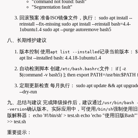
"command not found: bash"
"Segmentation fault"
回滚预案 准备ISO镜像文件，执行： sudo apt install --
reinstall --fix-missing sudo apt install --reinstall bash=4.4-
1ubuntu1.4 sudo apt --purge autoremove bash5
八、长期维护建议
版本控制 使用
记录当前版本： $
apt list --installed
apt list --installed bash: 4.4.18-1ubuntu1.4
自动检测脚本 创建
文件： if [ -z
/etc/bash.bashrc
$(command -v bash5) ]; then export PATH=/usr/bin:$PATH f
定期更新检查 每月执行： sudo apt update && apt upgrad
--dry-run
九、总结与建议 完成降级操作后，建议通过
/usr/bin/bash 
确认版本。实际应用中，可使用
强制使用旧
-version
/bin/sh
版解释器： echo '#!/bin/sh' > test.sh echo 'echo "使用旧版Bash"'
>> test.sh
重要提示：