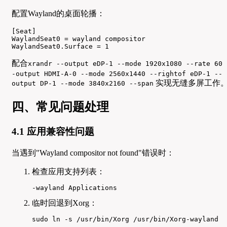
配置Wayland的桌面轮播：
[Seat]

WaylandSeat0 = wayland compositor

WaylandSeat0.Surface = 1
配合
xrandr --output eDP-1 --mode 1920x1080 --rate 60 
-output HDMI-A-0 --mode 2560x1440 --rightof eDP-1 --
实现无缝多屏工作
output DP-1 --mode 3840x2160 --span
四、常见问题处理
4.1 应用兼容性问题
当遇到"Wayland compositor not found"错误时：
检查应用支持列表：
-wayland Applications
临时回退到Xorg：
sudo ln -s /usr/bin/Xorg /usr/bin/Xorg-wayland