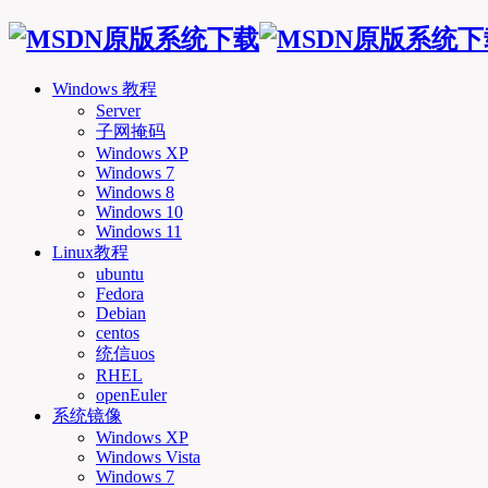
Windows 教程
Server
子网掩码
Windows XP
Windows 7
Windows 8
Windows 10
Windows 11
Linux教程
ubuntu
Fedora
Debian
centos
统信uos
RHEL
openEuler
系统镜像
Windows XP
Windows Vista
Windows 7