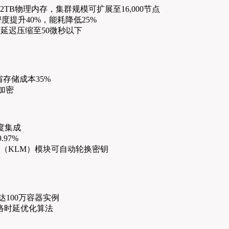
32TB物理内存，集群规模可扩展至16,000节点
计算密度提升40%，能耗降低25%
将存储延迟压缩至50微秒以下
，节省存储成本35%
加密
度集成
.97%
理（KLM）模块可自动轮换密钥
100万容器实例
络时延优化算法