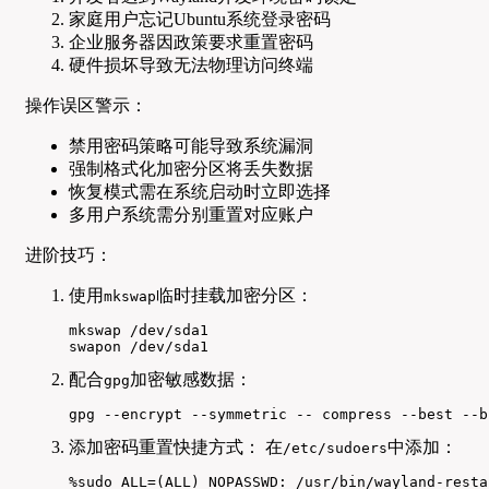
家庭用户忘记Ubuntu系统登录密码
企业服务器因政策要求重置密码
硬件损坏导致无法物理访问终端
操作误区警示：
禁用密码策略可能导致系统漏洞
强制格式化加密分区将丢失数据
恢复模式需在系统启动时立即选择
多用户系统需分别重置对应账户
进阶技巧：
使用
临时挂载加密分区：
mkswap
mkswap /dev/sda1

swapon /dev/sda1
配合
加密敏感数据：
gpg
gpg --encrypt --symmetric -- compress --best --b
添加密码重置快捷方式： 在
中添加：
/etc/sudoers
%sudo ALL=(ALL) NOPASSWD: /usr/bin/wayland-resta