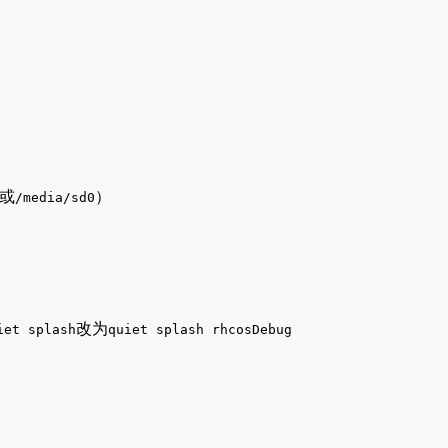
）
或
）
/media/sd0
改为
iet splash
quiet splash rhcosDebug