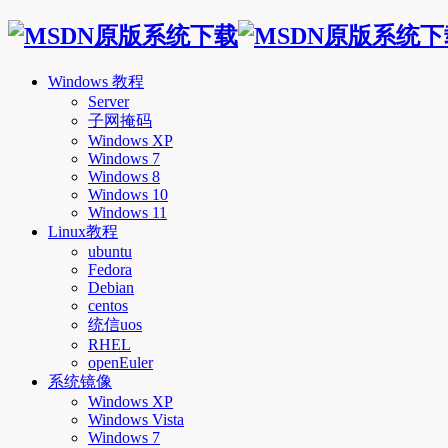
Windows 教程
Server
子网掩码
Windows XP
Windows 7
Windows 8
Windows 10
Windows 11
Linux教程
ubuntu
Fedora
Debian
centos
统信uos
RHEL
openEuler
系统镜像
Windows XP
Windows Vista
Windows 7