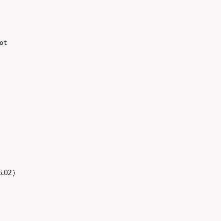
ot
.02）