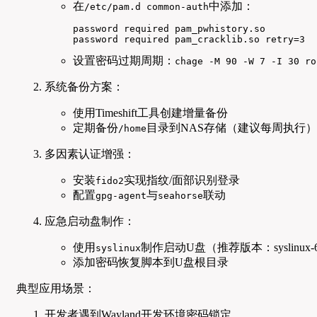
在
中添加：
/etc/pam.d common-auth
password required pam_pwhistory.so

password required pam_cracklib.so retry=3
设置密码过期周期：
chage -M 90 -W 7 -I 30 ro
系统备份方案：
使用Timeshift工具创建增量备份
定期备份
目录到NAS存储（建议每周执行）
/home
多因素认证增强：
安装
实现指纹/面部识别登录
fido2
配置
与
联动
gpg-agent
seahorse
应急启动盘制作：
使用
制作启动U盘（推荐版本：syslinux-6
syslinux
添加密码恢复脚本到U盘根目录
典型应用场景：
开发者遇到Wayland开发环境密码锁定