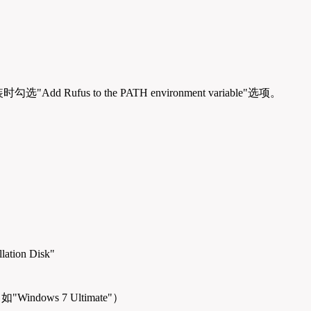
Rufus to the PATH environment variable"选项。
间
tion Disk"
Windows 7 Ultimate"）