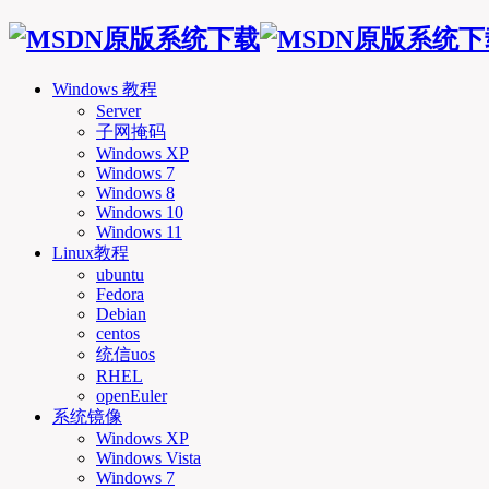
Windows 教程
Server
子网掩码
Windows XP
Windows 7
Windows 8
Windows 10
Windows 11
Linux教程
ubuntu
Fedora
Debian
centos
统信uos
RHEL
openEuler
系统镜像
Windows XP
Windows Vista
Windows 7