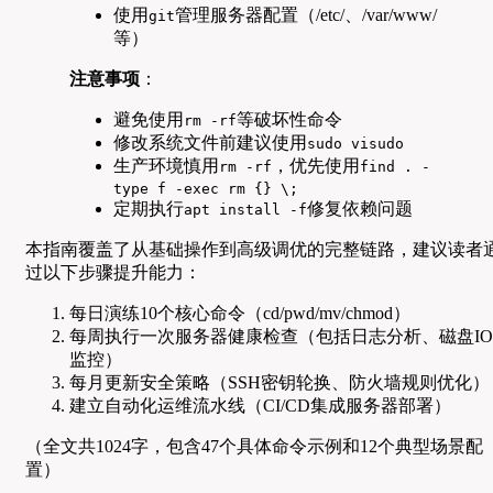
使用
管理服务器配置（/etc/、/var/www/
git
等）
注意事项
：
避免使用
等破坏性命令
rm -rf
修改系统文件前建议使用
sudo visudo
生产环境慎用
，优先使用
rm -rf
find . -
type f -exec rm {} \;
定期执行
修复依赖问题
apt install -f
本指南覆盖了从基础操作到高级调优的完整链路，建议读者
过以下步骤提升能力：
每日演练10个核心命令（cd/pwd/mv/chmod）
每周执行一次服务器健康检查（包括日志分析、磁盘IO
监控）
每月更新安全策略（SSH密钥轮换、防火墙规则优化）
建立自动化运维流水线（CI/CD集成服务器部署）
（全文共1024字，包含47个具体命令示例和12个典型场景配
置）