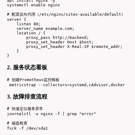
apt install nginx -y

systemctl enable nginx

# 配置反向代理（/etc/nginx/sites-available/default）

server {

    listen 80;

    server_name example.com;

    location / {

        proxy_pass http://backend;

        proxy_set_header Host $host;

        proxy_set_header X-Real-IP $remote_addr;

    }

}
2. 服务状态看板
# 创建Prometheus监控模板

 metricstrap --collectors=systemd,cAdvisor,docker
3. 故障排查流程
# 快速定位服务异常

journalctl -u nginx -f | grep "error"

# 磁盘检查

fsck -f /dev/sda1
