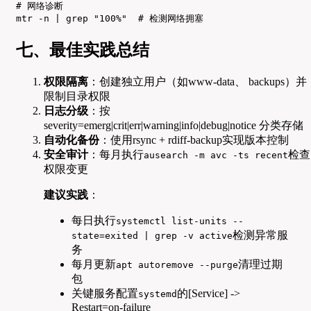
# 网络诊断

mtr -n | grep "100%"  # 检测网络拥塞
七、最佳实践总结
权限隔离
：创建独立用户（如www-data、 backups）并
限制目录权限
日志分级
：按
severity=emerg|crit|err|warning|info|debug|notice 分类存储
自动化备份
：使用rsync + rdiff-backup实现版本控制
安全审计
：每月执行
检查
ausearch -m avc -ts recent
权限变更
建议实践
：
每日执行
systemctl list-units --
检测异常服
state=exited | grep -v active
务
每月更新
清理过期
apt autoremove --purge
包
关键服务配置
的[Service] ->
systemd
Restart=on-failure