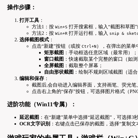
操作步骤：
打开工具
：
方法1：按
打开搜索框，输入“截图和草图”或
Win+S
方法2：按
打开运行框，输入
Win+R
snip & sket
选择截图模式
：
点击“新建”按钮（或按
），在弹出的菜单
Ctrl+N
矩形截图
：手动框选任意区域（最常用）；
窗口截图
：快速截取某个完整的窗口（如浏
全屏截图
：截取整个屏幕；
自由形状截图
：绘制不规则区域截图（适合
编辑和保存
：
截图后,会自动进入编辑界面，支持画笔、荧光笔
点击右上角的“保存”按钮，可选择图片格式（PNG
进阶功能（Win11专属）：
延迟截图
：在“新建”菜单中选择“延迟截图”，可选择
OCR文字识别
：右键点击已保存的截图，选择“复制文