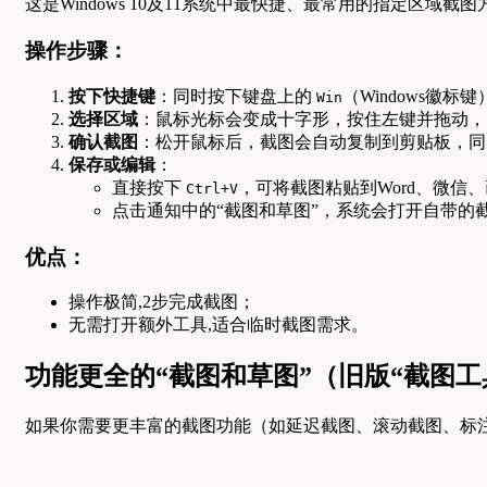
这是Windows 10及11系统中最快捷、最常用的指定区域
操作步骤：
按下快捷键
：同时按下键盘上的
（Windows徽标键
Win
选择区域
：鼠标光标会变成十字形，按住左键并拖动，
确认截图
：松开鼠标后，截图会自动复制到剪贴板，同
保存或编辑
：
直接按下
，可将截图粘贴到Word、微信
Ctrl+V
点击通知中的“截图和草图”，系统会打开自带的
优点：
操作极简,2步完成截图；
无需打开额外工具,适合临时截图需求。
功能更全的“截图和草图”（旧版“截图工
如果你需要更丰富的截图功能（如延迟截图、滚动截图、标注等），