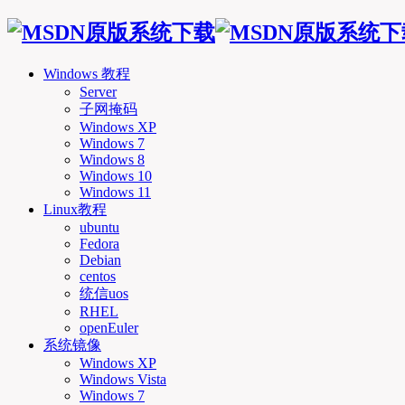
Windows 教程
Server
子网掩码
Windows XP
Windows 7
Windows 8
Windows 10
Windows 11
Linux教程
ubuntu
Fedora
Debian
centos
统信uos
RHEL
openEuler
系统镜像
Windows XP
Windows Vista
Windows 7