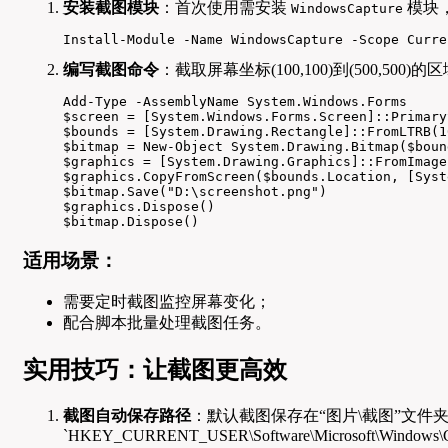
安装截图模块
：首次使用需安装
模块，
WindowsCapture
Install-Module -Name WindowsCapture -Scope Curre
编写截图命令
：截取屏幕坐标(100,100)到(500,500)的区域
Add-Type -AssemblyName System.Windows.Forms  

$screen = [System.Windows.Forms.Screen]::Primary
$bounds = [System.Drawing.Rectangle]::FromLTRB(1
$bitmap = New-Object System.Drawing.Bitmap($boun
$graphics = [System.Drawing.Graphics]::FromImage
$graphics.CopyFromScreen($bounds.Location, [Syst
$bitmap.Save("D:\screenshot.png")  

$graphics.Dispose()  

$bitmap.Dispose()  
适用场景：
需要定时截图监控屏幕变化；
配合脚本批量处理截图任务。
实用技巧：让截图更高效
截图自动保存路径
：默认截图保存在“图片\截图”文件
`HKEY_CURRENT_USER\Software\Microsoft\Windows\Cur