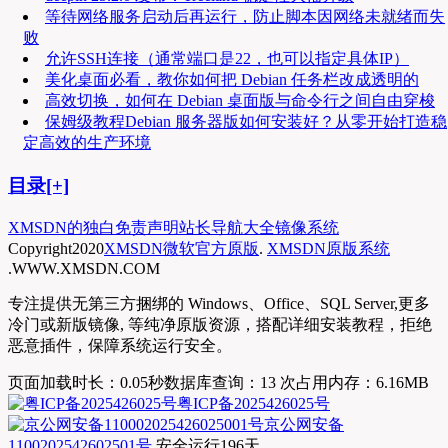
等待网络服务启动后再运行，防止脚本因网络未就绪而失
败
允许SSH连接（通常端口是22，也可以指定具体IP）
美化桌面必看，教你如何把 Debian 任务栏改成透明的
高效切换，如何在 Debian 桌面版与命令行之间自由穿梭
保姆级教程Debian 服务器版如何安装好？从零开始打造稳
定高效的生产环境
目录[+]
XMSDN的独白
免责声明
站长导航大全
镜像系统
Copyright
2020
XMSDN微软官方原版
.
XMSDN原版系统
.WWW.XMSDN.COM
专注提供无第三方捆绑的 Windows、Office、SQL Server,更多
冷门或新版镜像, 等纯净原版资源，搭配详细安装教程，拒绝
恶意插件，保障系统运行安全。
页面加载时长：0.05秒
数据库查询：13 次
占用内存：6.16MB
粤ICP备2025426025号
京公网安备
1100202542602501号
安全运行
196
天