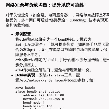
网络冗余与负载均衡：提升系统可靠性
对于关键业务（如金融、电商服务器），网络单点故障是不
接受的，多个网口可通过“链路聚合”（Bonding）技术实现冗
余和负载均衡。
示例配置
：
将
和
绑定为一个bond0接口，模式为
eth0
eth1
（LACP聚合），既可提高带宽（如两块千兆网卡
3ad
合为2Gbps），又可在单网口故障时自动切换流量，保
障服务不中断。
和
绑定为bond1，用于内部业务数据传输，进
eth2
eth3
步分担压力。
作为独立管理口，避免与管理流量冲突。
eth4
Debian实现
：安装
工具，配
ifenslave
置
中bond0参数，如：
/etc/network/interfaces
auto bond0  

iface bond0 inet static  

    address 192.168.1.100  

    netmask 255.255.255.0  

    bond-mode 4  

    bond-miimon 100  
