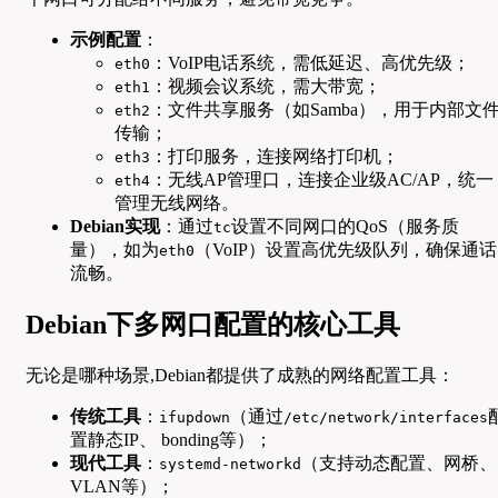
示例配置
：
：VoIP电话系统，需低延迟、高优先级；
eth0
：视频会议系统，需大带宽；
eth1
：文件共享服务（如Samba），用于内部文
eth2
传输；
：打印服务，连接网络打印机；
eth3
：无线AP管理口，连接企业级AC/AP，统一
eth4
管理无线网络。
Debian实现
：通过
设置不同网口的QoS（服务质
tc
量），如为
（VoIP）设置高优先级队列，确保通话
eth0
流畅。
Debian下多网口配置的核心工具
无论是哪种场景,Debian都提供了成熟的网络配置工具：
传统工具
：
（通过
ifupdown
/etc/network/interfaces
置静态IP、 bonding等）；
现代工具
：
（支持动态配置、网桥、
systemd-networkd
VLAN等）；