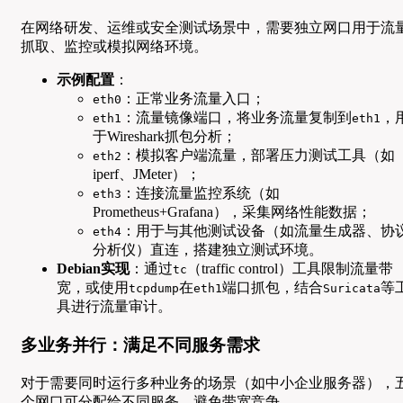
在网络研发、运维或安全测试场景中，需要独立网口用于流
抓取、监控或模拟网络环境。
示例配置
：
：正常业务流量入口；
eth0
：流量镜像端口，将业务流量复制到
，
eth1
eth1
于Wireshark抓包分析；
：模拟客户端流量，部署压力测试工具（如
eth2
iperf、JMeter）；
：连接流量监控系统（如
eth3
Prometheus+Grafana），采集网络性能数据；
：用于与其他测试设备（如流量生成器、协
eth4
分析仪）直连，搭建独立测试环境。
Debian实现
：通过
（traffic control）工具限制流量带
tc
宽，或使用
在
端口抓包，结合
等
tcpdump
eth1
Suricata
具进行流量审计。
多业务并行：满足不同服务需求
对于需要同时运行多种业务的场景（如中小企业服务器），
个网口可分配给不同服务，避免带宽竞争。