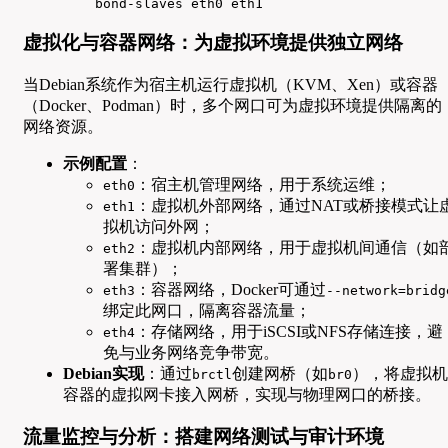
    bond-slaves eth0 eth1  
虚拟化与容器网络：为虚拟环境提供独立网络
当Debian系统作为宿主机运行虚拟机（KVM、Xen）或容器
（Docker、Podman）时，多个网口可为虚拟环境提供隔离的
网络资源。
示例配置
：
：宿主机管理网络，用于系统运维；
eth0
：虚拟机外部网络，通过NAT或桥接模式让
eth1
拟机访问外网；
：虚拟机内部网络，用于虚拟机间通信（如
eth2
署集群）；
：容器网络，Docker可通过
eth3
--network=bridg
绑定此网口，隔离容器流量；
：存储网络，用于iSCSI或NFS存储连接，避
eth4
免与业务网络竞争带宽。
Debian实现
：通过
创建网桥（如
），将虚拟机
brctl
br0
容器的虚拟网卡接入网桥，实现与物理网口的桥接。
流量监控与分析：搭建网络测试与审计环境