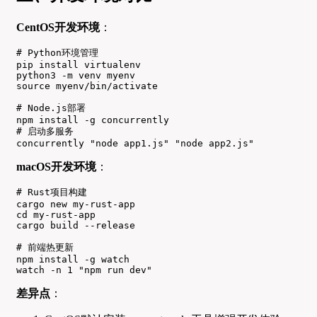
CentOS开发环境
：
# Python环境管理

pip install virtualenv

python3 -m venv myenv

source myenv/bin/activate

# Node.js部署

npm install -g concurrently

# 启动多服务

concurrently "node app1.js" "node app2.js"
macOS开发环境
：
# Rust项目构建

cargo new my-rust-app

cd my-rust-app

cargo build --release

# 前端热更新

npm install -g watch

watch -n 1 "npm run dev"
差异点
：