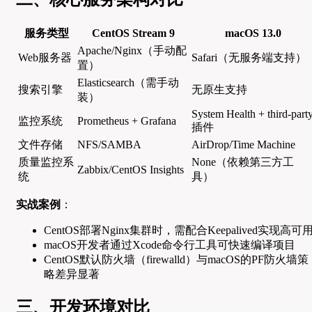
服务类型
CentOS Stream 9
macOS 13.0
Apache/Nginx（手动配
Web服务器
Safari（无服务端支持）
置）
Elasticsearch（需手动
搜索引擎
无原生支持
装）
System Health + third-part
监控系统
Prometheus + Grafana
插件
文件存储
NFS/SAMBA
AirDrop/Time Machine
质量监控系
None（依赖第三方工
Zabbix/CentOS Insights
统
具）
实战案例
：
CentOS部署Nginx集群时，需配合Keepalived实现高可
macOS开发者通过Xcode命令行工具可快速编译项目
CentOS默认防火墙（firewalld）与macOS的PF防火墙策
略差异显著
三、开发环境对比