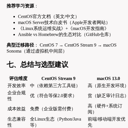
推荐学习资源
：
CentOS官方文档（英文/中文）
macOS Server技术白皮书（Apple开发者网站）
《Linux系统运维实战》+《macOS开发指南》
Ansible vs Homebrew的生态对比（GitHub仓库）
典型迁移路径
： CentOS 7 → CentOS Stream 9 → macOS
Sonoma（通过虚拟机中间层）
七、总结与选型建议
评估维度
CentOS Stream 9
macOS 13.0
开发效率
中（依赖第三方工具链）
高（原生开发环境
企业合规
优（符合等保2.0要求）
贫（缺乏审计日志
性
高（硬件+系统订
成本效益
免费（企业版需付费）
阅）
生态兼容
全Linux生态（Python/Java
前端/移动端开发优
性
等）
先