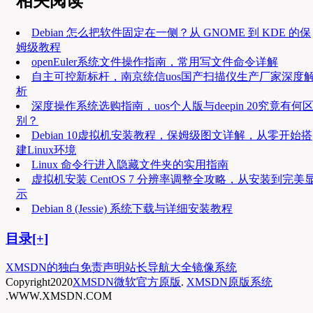
相关阅读
Debian 怎么把软件固定在一侧？从 GNOME 到 KDE 的保
姆级教程
openEuler系统文件操作指南，常用写文件命令详解
自主可控新标杆，南京统信uos国产扫描仪生产厂家深度
析
深度操作系统选购指南，uos个人版与deepin 20究竟有何
别？
Debian 10虚拟机安装教程，保姆级图文详解，从零开始搭
建Linux环境
Linux 命令行进入隐藏文件夹的实用指南
虚拟机安装 CentOS 7 分辨率调整全攻略，从安装到完美
示
Debian 8 (Jessie) 系统下载与详细安装教程
目录[+]
XMSDN的独白
免责声明
站长导航大全
镜像系统
Copyright
2020
XMSDN微软官方原版
.
XMSDN原版系统
.WWW.XMSDN.COM