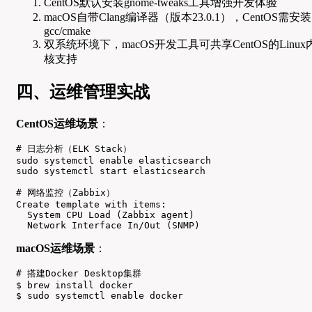
CentOS默认安装gnome-tweaks工具增强开发体验
macOS自带Clang编译器（版本23.0.1），CentOS需安装
gcc/cmake
双系统环境下，macOS开发工具可共享CentOS的Linux
核支持
四、运维管理实战
CentOS运维场景
：
# 日志分析（ELK Stack）

sudo systemctl enable elasticsearch

sudo systemctl start elasticsearch

# 网络监控（Zabbix）

Create template with items:

  System CPU Load (Zabbix agent)

  Network Interface In/Out (SNMP)
macOS运维场景
：
# 搭建Docker Desktop集群

$ brew install docker

$ sudo systemctl enable docker
