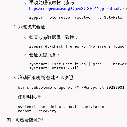
手动处理依赖树（参考：
https://en.opensuse.org/OpenSUSE:ZYpp_old_solver
zypper --old-solver resolve --no SolvFile
系统状态验证
检查zypp数据库一致性：
zypper db-check | grep -v "No errors found"
验证关键服务：
systemctl list-unit-files | grep -E 'networ
systemctl status --all
滚动回滚机制 创建Btrfs快照：
btrfs subvolume snapshot /@ /@snapshot-20231001
使用时执行：
systemctl set-default multi-user.target

reboot --recovery
四、典型故障处理