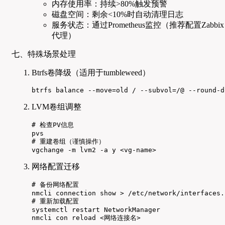
内存使用率：持续>80%触发预警
磁盘空间：剩余<10%时自动清理日志
服务状态：通过Prometheus监控（推荐配置Zabbix
代理）
七、特殊场景处理
Btrfs卷降级（适用于tumbleweed）
btrfs balance --move=old / --subvol=/@ --round-d
LVM卷组调整
# 检查PV信息

pvs

# 重建卷组（谨慎操作）

vgchange -m lvm2 -a y <vg-name>
网络配置迁移
# 备份网络配置

nmcli connection show > /etc/network/interfaces.b
# 重新加载配置

systemctl restart NetworkManager

nmcli con reload <网络连接名>