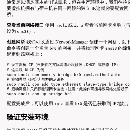
通常足以满足基本的测试需求，但在生产环境中，我们往往
要虚拟机拥有与宿主机在同一网段的独立 IP,这就需要配置网
桥。
查看当前网络接口
使用
或
查看当前网卡名称（
nmcli
ip a
设为
）。
ens33
创建网桥
我们可以通过 NetworkManager 创建一个网桥，以
命令将创建一个名为
的网桥，并将物理网卡
的流
br0
ens33
绑定到该网桥上：
# 设置网桥 IP（根据你的实际网络环境修改，DHCP 或静态 IP）

# 这里以 DHCP 为例

sudo nmcli con modify bridge-br0 ipv4.method auto

# 将物理网卡绑定为网桥的从设备

sudo nmcli con add type ethernet slave-type bridge co
# 启动网桥并关闭原物理网卡连接（注意：此操作可能导致网络短暂断开，
sudo nmcli con up bridge-br0
配置完成后，可以使用
查看
是否已获取到 IP 地址
ip a
br0
验证安装环境