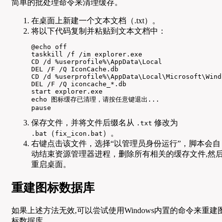
简单的批处理命令来清理缓存。
在桌面上新建一个文本文档（.txt）。
将以下代码复制并粘贴到文本文档中：
@echo off

taskkill /f /im explorer.exe

CD /d %userprofile%\AppData\Local

DEL /F /Q IconCache.db

CD /d %userprofile%\AppData\Local\Microsoft\Wind
DEL /F /Q iconcache_*.db

start explorer.exe

echo 图标缓存已清理，请按任意键退出...

pause
保存文件，并将文件后缀名从
修改为
.txt
（
）。
.bat
fix_icon.bat
右键点击该文件，选择“以管理员身份运行”，脚本会自
动结束资源管理器进程，删除所有相关的缓存文件,然
重启桌面。
重建图标数据库
如果上述方法无效,可以尝试使用Windows内置的命令来重建
标数据库。