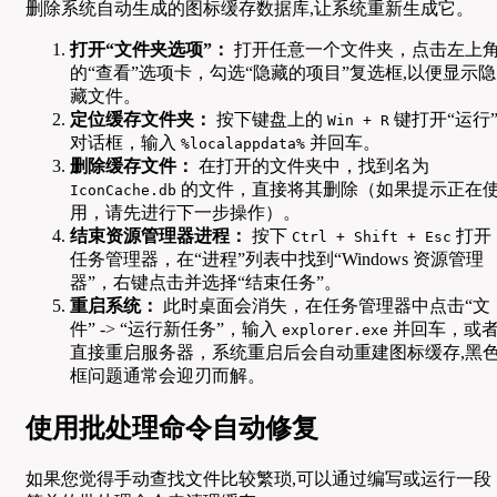
删除系统自动生成的图标缓存数据库,让系统重新生成它。
打开“文件夹选项”：
打开任意一个文件夹，点击左上
的“查看”选项卡，勾选“隐藏的项目”复选框,以便显示隐
藏文件。
定位缓存文件夹：
按下键盘上的
键打开“运行
Win + R
对话框，输入
并回车。
%localappdata%
删除缓存文件：
在打开的文件夹中，找到名为
的文件，直接将其删除（如果提示正在
IconCache.db
用，请先进行下一步操作）。
结束资源管理器进程：
按下
打开
Ctrl + Shift + Esc
任务管理器，在“进程”列表中找到“Windows 资源管理
器”，右键点击并选择“结束任务”。
重启系统：
此时桌面会消失，在任务管理器中点击“文
件” -> “运行新任务”，输入
并回车，或
explorer.exe
直接重启服务器，系统重启后会自动重建图标缓存,黑
框问题通常会迎刃而解。
使用批处理命令自动修复
如果您觉得手动查找文件比较繁琐,可以通过编写或运行一段