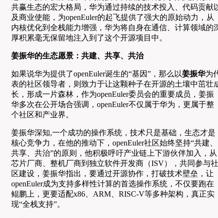
共赢生态的宏大格局，华为通过持续的技术投入、代码贡献
及商业使能，为openEuler的起飞提供了强大的原始动力，从
内核优化到全栈能力增强，华为将自身在通信、计算领域的
厚积累毫无保留地注入到了这个开源项目中。
姜振华的生态愿景：共建、共享、共治
如果说华为提供了openEuler诞生的“基因”，那么以
姜振华
为
表的社区领导者，则致力于让这颗种子在开源的土壤中茁壮
长，形成一片森林，作为openEuler委员会的重要成员，姜振
华多次在公开场合强调，openEuler不仅属于华为，更属于整
个社区和产业界。
姜振华深知,一个成功的操作系统，技术只是基础，生态才是
核心竞争力，在他的推动下，openEuler社区始终坚持“共建、
共享、共治”的原则，他积极呼吁产业链上下游伙伴加入，从
芯片厂商、整机厂商到独立软件开发商（ISV），共同参与
区建设，姜振华指出，要通过开源协作，打破技术壁垒，让
openEuler成为支持多样性计算的首选操作系统，不仅要跑在
鲲鹏上，更要适配x86、ARM、RISC-V等多种架构，真正实
现“全栈支持”。