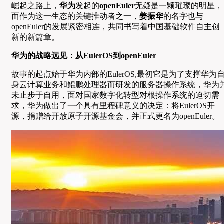
崛起之路上，
华为
发起的
openEuler
无疑是一颗璀璨的明星，
而作为这一生态的关键推动者之一，
姜振华
的名字也与
openEuler的发展紧密相连，共同书写着中国基础软件自主创
新的新篇章。
华为的战略远见：从EulerOS到openEuler
故事的起点始于华为内部的EulerOS,最初它是为了支撑华为
身云计算业务和鲲鹏处理器而研发的服务器操作系统，华为
未止步于自用，面对国家数字化转型对根操作系统的迫切需
求，华为做出了一个具有里程碑意义的决定：将EulerOS开
源，捐赠给开放原子开源基金会，并正式更名为openEuler。