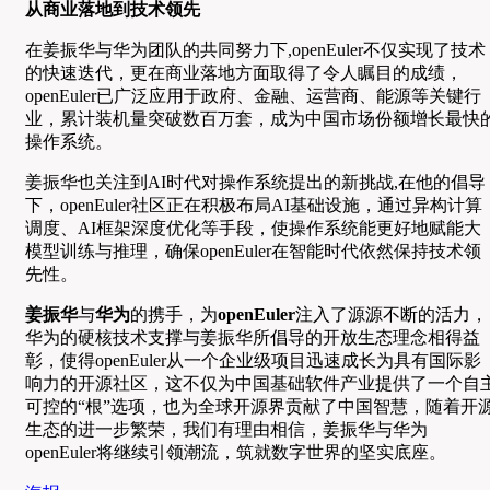
从商业落地到技术领先
在姜振华与华为团队的共同努力下,openEuler不仅实现了技术
的快速迭代，更在商业落地方面取得了令人瞩目的成绩，
openEuler已广泛应用于政府、金融、运营商、能源等关键行
业，累计装机量突破数百万套，成为中国市场份额增长最快
操作系统。
姜振华也关注到AI时代对操作系统提出的新挑战,在他的倡导
下，openEuler社区正在积极布局AI基础设施，通过异构计算
调度、AI框架深度优化等手段，使操作系统能更好地赋能大
模型训练与推理，确保openEuler在智能时代依然保持技术领
先性。
姜振华
与
华为
的携手，为
openEuler
注入了源源不断的活力，
华为的硬核技术支撑与姜振华所倡导的开放生态理念相得益
彰，使得openEuler从一个企业级项目迅速成长为具有国际影
响力的开源社区，这不仅为中国基础软件产业提供了一个自
可控的“根”选项，也为全球开源界贡献了中国智慧，随着开
生态的进一步繁荣，我们有理由相信，姜振华与华为
openEuler将继续引领潮流，筑就数字世界的坚实底座。