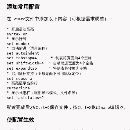
添加常用配置
在
文件中添加以下内容（可根据需求调整）：
.vimrc
" 开启语法高亮

syntax on

" 显示行号

set number

" 自动缩进（适合编程）

set autoindent

set tabstop=4      " 制表符宽度为4个空格

set shiftwidth=4  " 自动缩进宽度为4个空格

set expandtab     " 将制表符转换为空格

" 启用鼠标支持（图形界面下可用鼠标定位）

set mouse=a

" 高亮显示当前行

cursorline

" 显示状态栏（底部显示模式、文件名等）

set laststatus=2
配置完成后,按
保存文件，按
退出
编辑器。
Ctrl+O
Ctrl+X
nano
使配置生效