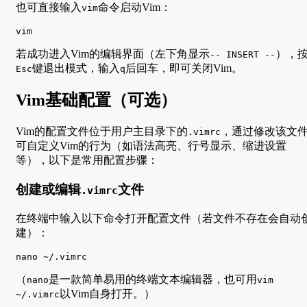
也可直接输入
命令启动Vim：
vim
vim
若成功进入Vim的编辑界面（左下角显示
），
-- INSERT --
键退出模式，输入
后回车，即可关闭Vim。
Esc
q
Vim基础配置（可选）
Vim的配置文件位于用户主目录下的
，通过修改该文
.vimrc
可自定义Vim的行为（如语法高亮、行号显示、缩进设置
等），以下是常用配置步骤：
创建或编辑
文件
.vimrc
在终端中输入以下命令打开配置文件（若文件不存在会自动
建）：
nano ~/.vimrc
（
是一款简单易用的终端文本编辑器，也可用
nano
vim
以Vim自身打开。）
~/.vimrc