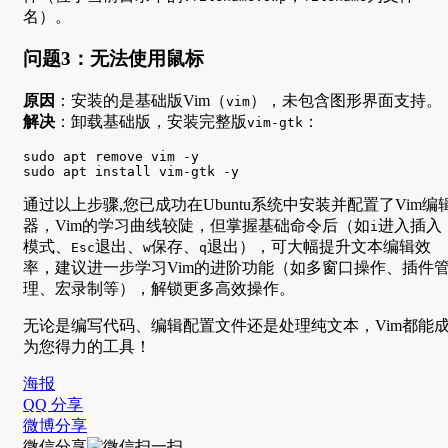
名）。
问题3：无法使用鼠标
原因
：安装的是基础版Vim（
），未包含图形界面支持。
vim
解决
：卸载基础版，安装完整版
：
vim-gtk
sudo apt remove vim -y

sudo apt install vim-gtk -y
通过以上步骤,您已成功在Ubuntu系统中安装并配置了Vim编
器，Vim的学习曲线较陡，但掌握基础命令后（如
进入插入
i
模式、
退出、
保存、
退出），可大幅提升文本编辑效
Esc
w
q
率，建议进一步学习Vim的进阶功能（如多窗口操作、插件
理、宏录制等），解锁更多高效操作。
无论是编写代码、编辑配置文件还是处理纯文本，Vim都能
为您得力的工具！
海报
QQ 分享
微博分享
微信分享