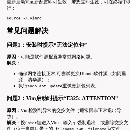
重新启动Vim,新配置即可生效，若想立即生效，可在终端中
行：
source ~/.vimrc
常见问题解决
问题1：安装时提示“无法定位包”
原因
：可能是软件源配置异常或网络问题。
解决
：
确保网络连接正常,可尝试更换Ubuntu软件源（如阿里
源、清华源）；
执行
重试更新包列表。
sudo apt update
问题2：Vim启动时提示“E325: ATTENTION”
原因
：Vim检测到异常的交换文件（通常因非正常退出导
致）。
解决
：按
键进入Vim，输入
强制退出，或删除交换文
Enter
q!
件（位于当前目录下的
，
为文件
.filename.swp
filename