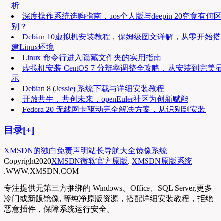
析
深度操作系统选购指南，uos个人版与deepin 20究竟有何
别？
Debian 10虚拟机安装教程，保姆级图文详解，从零开始搭
建Linux环境
Linux 命令行进入隐藏文件夹的实用指南
虚拟机安装 CentOS 7 分辨率调整全攻略，从安装到完美
示
Debian 8 (Jessie) 系统下载与详细安装教程
开放共生，共创未来，openEuler社区为创新赋能
Fedora 20 无线网卡驱动完全解决方案，从识别到安装
目录[+]
XMSDN的独白
免责声明
站长导航大全
镜像系统
Copyright
2020
XMSDN微软官方原版
.
XMSDN原版系统
.WWW.XMSDN.COM
专注提供无第三方捆绑的 Windows、Office、SQL Server,更多
冷门或新版镜像, 等纯净原版资源，搭配详细安装教程，拒绝
恶意插件，保障系统运行安全。