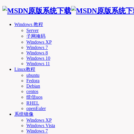
Windows 教程
Server
子网掩码
Windows XP
Windows 7
Windows 8
Windows 10
Windows 11
Linux教程
ubuntu
Fedora
Debian
centos
统信uos
RHEL
openEuler
系统镜像
Windows XP
Windows Vista
Windows 7