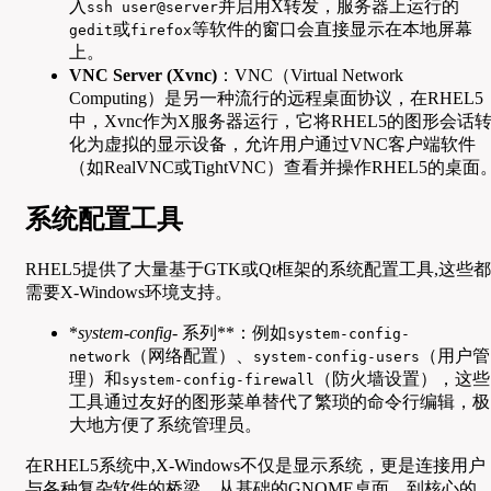
入
并启用X转发，服务器上运行的
ssh user@server
或
等软件的窗口会直接显示在本地屏幕
gedit
firefox
上。
VNC Server (Xvnc)
：VNC（Virtual Network
Computing）是另一种流行的远程桌面协议，在RHEL5
中，Xvnc作为X服务器运行，它将RHEL5的图形会话
化为虚拟的显示设备，允许用户通过VNC客户端软件
（如RealVNC或TightVNC）查看并操作RHEL5的桌面
系统配置工具
RHEL5提供了大量基于GTK或Qt框架的系统配置工具,这些都
需要X-Windows环境支持。
*
system-config-
系列**：例如
system-config-
（网络配置）、
（用户管
network
system-config-users
理）和
（防火墙设置），这些
system-config-firewall
工具通过友好的图形菜单替代了繁琐的命令行编辑，极
大地方便了系统管理员。
在RHEL5系统中,X-Windows不仅是显示系统，更是连接用户
与各种复杂软件的桥梁，从基础的GNOME桌面，到核心的