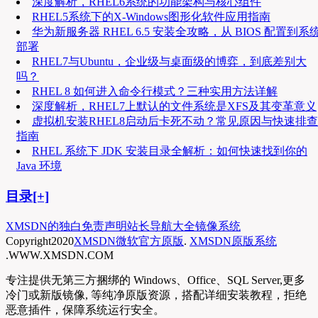
深度解析，RHEL6系统的功能架构与核心组件
RHEL5系统下的X-Windows图形化软件应用指南
华为新服务器 RHEL 6.5 安装全攻略，从 BIOS 配置到系
部署
RHEL7与Ubuntu，企业级与桌面级的博弈，到底差别大
吗？
RHEL 8 如何进入命令行模式？三种实用方法详解
深度解析，RHEL7上默认的文件系统是XFS及其变革意义
虚拟机安装RHEL8启动后卡死不动？常见原因与快速排查
指南
RHEL 系统下 JDK 安装目录全解析：如何快速找到你的
Java 环境
目录[+]
XMSDN的独白
免责声明
站长导航大全
镜像系统
Copyright
2020
XMSDN微软官方原版
.
XMSDN原版系统
.WWW.XMSDN.COM
专注提供无第三方捆绑的 Windows、Office、SQL Server,更多
冷门或新版镜像, 等纯净原版资源，搭配详细安装教程，拒绝
恶意插件，保障系统运行安全。