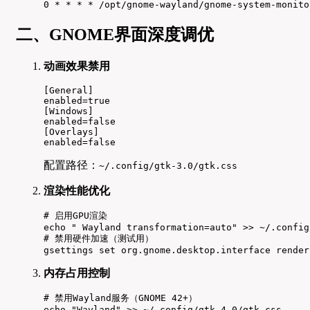
0 * * * * /opt/gnome-wayland/gnome-system-monito
二、GNOME界面深度调优
动画效果禁用
[General]

enabled=true

[Windows]

enabled=false

[Overlays]

enabled=false
配置路径：
~/.config/gtk-3.0/gtk.css
渲染性能优化
# 启用GPU渲染

echo " Wayland transformation=auto" >> ~/.config
# 禁用硬件加速（测试用）

gsettings set org.gnome.desktop.interface render
内存占用控制
# 禁用Wayland服务（GNOME 42+）

echo "Wayland" >> ~/.config/gtk-4.0/gtk.css
