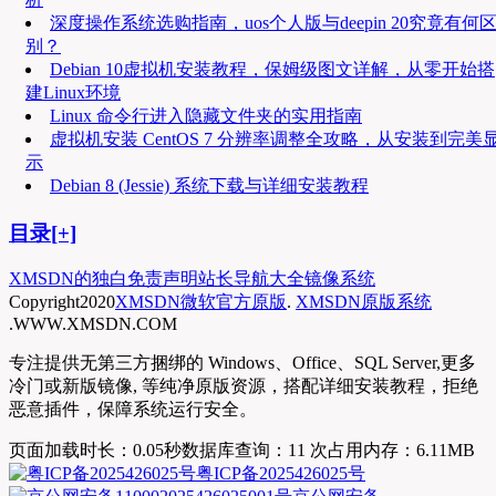
深度操作系统选购指南，uos个人版与deepin 20究竟有何
别？
Debian 10虚拟机安装教程，保姆级图文详解，从零开始搭
建Linux环境
Linux 命令行进入隐藏文件夹的实用指南
虚拟机安装 CentOS 7 分辨率调整全攻略，从安装到完美
示
Debian 8 (Jessie) 系统下载与详细安装教程
目录[+]
XMSDN的独白
免责声明
站长导航大全
镜像系统
Copyright
2020
XMSDN微软官方原版
.
XMSDN原版系统
.WWW.XMSDN.COM
专注提供无第三方捆绑的 Windows、Office、SQL Server,更多
冷门或新版镜像, 等纯净原版资源，搭配详细安装教程，拒绝
恶意插件，保障系统运行安全。
页面加载时长：0.05秒
数据库查询：11 次
占用内存：6.11MB
粤ICP备2025426025号