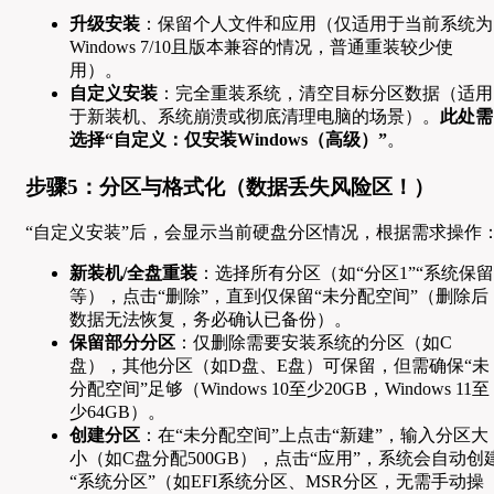
升级安装
：保留个人文件和应用（仅适用于当前系统为
Windows 7/10且版本兼容的情况，普通重装较少使
用）。
自定义安装
：完全重装系统，清空目标分区数据（适用
于新装机、系统崩溃或彻底清理电脑的场景）。
此处需
选择“自定义：仅安装Windows（高级）”
。
步骤5：分区与格式化（数据丢失风险区！）
“自定义安装”后，会显示当前硬盘分区情况，根据需求操作
新装机/全盘重装
：选择所有分区（如“分区1”“系统保留
等），点击“删除”，直到仅保留“未分配空间”（删除后
数据无法恢复，务必确认已备份）。
保留部分分区
：仅删除需要安装系统的分区（如C
盘），其他分区（如D盘、E盘）可保留，但需确保“未
分配空间”足够（Windows 10至少20GB，Windows 11至
少64GB）。
创建分区
：在“未分配空间”上点击“新建”，输入分区大
小（如C盘分配500GB），点击“应用”，系统会自动创
“系统分区”（如EFI系统分区、MSR分区，无需手动操