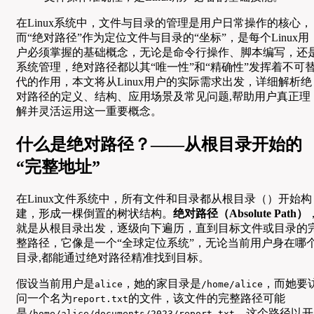
在Linux系统中，文件与目录的管理是用户日常操作的核心，
而“绝对路径”作为定位文件与目录的“坐标”，是每个Linux用
户必须掌握的基础概念，无论是命令行操作、脚本编写，还
系统管理，绝对路径都以其“唯一性”和“精确性”发挥着不可
代的作用，本文将从Linux用户的实际需求出发，详细解析绝
对路径的定义、结构、应用场景及常见问题,帮助用户真正理
解并灵活运用这一重要概念。
什么是绝对路径？——从根目录开始的
“完整地址”
在Linux文件系统中，所有文件和目录都从根目录（）开始构
建，形成一棵倒置的树状结构。
绝对路径（Absolute Path）
就是从根目录出发，逐级向下遍历，直到目标文件或目录的
整路径，它像是一个“全球定位系统”，无论当前用户身在哪
目录,都能通过绝对路径精准找到目标。
假设当前用户是
，她的家目录是
，而她要
alice
/home/alice
问一个名为
的文件，该文件的完整路径可能
report.txt
是
，这个路径以开
/home/alice/documents/2023/report.txt