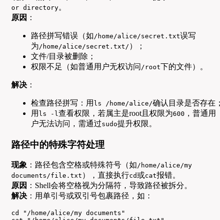
。
or directory
原因
：
路径拼写错误（如
误写
/home/alice/secret.txt
为
）；
/home/alice/secret.txt/
文件/目录被删除；
权限不足（如普通用户无权访问
下的文件）。
/root
解决
：
检查路径拼写：用
确认目录是否存在
ls /home/alice/
用
查看权限，若属主是root且权限为
，普通用
ls -l
600
户无法访问，需通过
提升权限。
sudo
路径中的特殊字符处理
现象
：路径包含空格或特殊符号（如
/home/alice/my
），直接执行
或
报错。
documents/file.txt
cd
cat
原因
：Shell会将空格视为分隔符，导致路径被拆分。
解决
：用单引号或双引号包裹路径，如：
cd "/home/alice/my documents"
