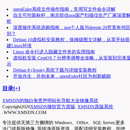
openEuler系统文件操作指南，常用写文件命令详解
自主可控新标杆，南京统信uos国产扫描仪生产厂家深度
析
深度操作系统选购指南，uos个人版与deepin 20究竟有何
别？
Debian 10虚拟机安装教程，保姆级图文详解，从零开始搭
建Linux环境
Linux 命令行进入隐藏文件夹的实用指南
虚拟机安装 CentOS 7 分辨率调整全攻略，从安装到完美
示
Debian 8 (Jessie) 系统下载与详细安装教程
开放共生，共创未来，openEuler社区为创新赋能
目录[+]
XMSDN的独白
免责声明
站长导航大全
镜像系统
Copyright
2020
XMSDN微软官方原版
.
XMSDN原版系统
.WWW.XMSDN.COM
专注提供无第三方捆绑的 Windows、Office、SQL Server,更多
冷门或新版镜像, 等纯净原版资源，搭配详细安装教程，拒绝