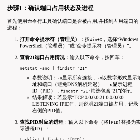
步骤1：确认端口占用状态及进程
首先使用命令行工具确认端口是否被占用,并找到占用端口的
进程：
打开命令提示符（管理员）
：按
，选择“Windows
Win+X
PowerShell（管理员）”或“命令提示符（管理员）”。
查看21端口占用情况
：输入以下命令，按回车：
netstat -ano | findstr "21"
参数说明：
显示所有连接，
以数字形式显示
-a
-n
址和端口（避免DNS解析延迟），
显示进程
-o
ID（PID），
筛选包含“21”的行。
findstr "21"
结果解读：若显示“TCP 0.0.0.0:21 0.0.0.0:0
LISTENING [PID]”，则说明21端口被占用，记录
右侧的PID值。
查找PID对应的进程
：输入以下命令（将
替换为
[PID]
际进程ID）：
tasklist | findstr "[PID]"