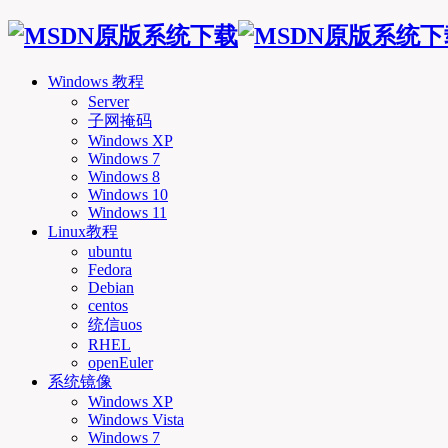
Windows 教程
Server
子网掩码
Windows XP
Windows 7
Windows 8
Windows 10
Windows 11
Linux教程
ubuntu
Fedora
Debian
centos
统信uos
RHEL
openEuler
系统镜像
Windows XP
Windows Vista
Windows 7