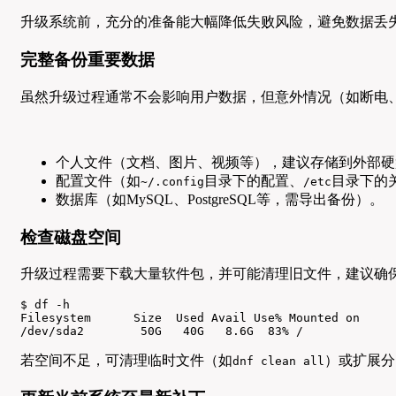
升级系统前，充分的准备能大幅降低失败风险，避免数据丢失
完整备份重要数据
虽然升级过程通常不会影响用户数据，但意外情况（如断电
个人文件（文档、图片、视频等），建议存储到外部硬
配置文件（如
目录下的配置、
目录下的
~/.config
/etc
数据库（如MySQL、PostgreSQL等，需导出备份）。
检查磁盘空间
升级过程需要下载大量软件包，并可能清理旧文件，建议确保根
$ df -h

Filesystem      Size  Used Avail Use% Mounted on

/dev/sda2        50G   40G   8.6G  83% /
若空间不足，可清理临时文件（如
）或扩展分
dnf clean all