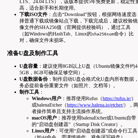
LTS、24.04 LTS），该版本提供5年免费更新，稳定性
高，适合新手和长期使用。
下载ISO文件
：点击“Download”按钮，根据网络速度选
择普通下载或镜像站点下载，下载完成后，建议校验镜
像文件的SHA256值（官网提供校验码），通过工具
（如Windows的HashTab、Linux的
命令）比
sha256sum
对，确保文件未损坏。
准备U盘及制作工具
U盘容量
：建议使用8GB以上U盘（Ubuntu镜像文件约4
5GB，8GB可确保足够空间）。
U盘数据备份
：制作启动U盘会格式化U盘内所有数据
务必提前备份重要文件（如照片、文档等）。
制作工具
：
Windows用户
：推荐使用Rufus（
https://rufus.ie/
）
或balenaEtcher（
https://www.balena.io/etcher/
），
者操作简单且支持主流操作系统。
macOS用户
：推荐使用balenaEtcher或Ubuntu自带
的“启动盘创建器”（Startup Disk Creator）。
Linux用户
：可使用“启动盘创建器”或命令行工具
（如
命令，需谨慎操作，避免误写磁盘）。
dd