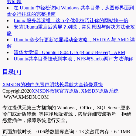
败问题
在 Ubuntu 中轻松访问 Windows 共享目录，从图形界面到
命令行挂载的完整指南
Linux 服务器运维：这 5 个优化技巧让你的网站快一倍
安装Ubuntu重启后紫屏？别慌，常见原因与解决方法全攻
略
Ubuntu 命令行更新独显驱动全攻略，NVIDIA 与 AMD 详
解
清华大学源 - Ubuntu 18.04 LTS (Bionic Beaver) - ARM
Ubuntu共享目录挂载到本地，NFS与Samba两种方法详解
目录[+]
XMSDN的独白
免责声明
站长导航大全
镜像系统
Copyright
2020
XMSDN微软官方原版
.
XMSDN原版系统
.WWW.XMSDN.COM
专注提供无第三方捆绑的 Windows、Office、SQL Server,更多
冷门或新版镜像, 等纯净原版资源，搭配详细安装教程，拒绝
恶意插件，保障系统运行安全。
页面加载时长：0.06秒
数据库查询：13 次
占用内存：6.11MB