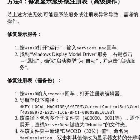
方法4：修复显示服务或注册表（高级操作）
若上述方法无效,可能是系统服务或注册表异常导致，需谨慎
操作。
修复显示服务：
按
打开“运行”，输入
回车。
Win+R
services.msc
找到“Windows Display Model Driver”服务，右键点击
→“属性”，确保“启动类型”为“自动”，并点击“启动服
务”。
修复注册表（需备份）：
按
输入
回车，打开注册表编辑器。
Win+R
regedit
导航至以下路径：
HKEY_LOCAL_MACHINE\SYSTEM\CurrentControlSet\Cont
{4D36E972-E325-11CE-BFC1-08002BE10183}
该路径下包含多个子文件夹（如0000、0001等），逐个
展开，查找
键值为“Monitor”的文件夹。
DriverDesc
在该文件夹中新建“DWORD（32位）值”，命名为
，双击将其值修改为显示器支持的分辨
MaxResolution