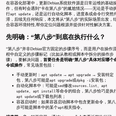
在容器化部署中，更新Debian系统软件源是日常运维的基础
作，但有时会遇到“卡在第八步”的尴尬情况——无论是手动
行
，还是运行自动化脚本，进度条或命令行突然
apt update
滞，后续无任何响应，本文将从“第八步”的实际场景出发，
合容器环境特性,帮你定位问题根源并提供针对性解决方案。
先明确：“第八步”到底在执行什么？
“第八步”并非Debian官方固定的步骤序号，而是用户在操作
程中自定义的步骤标记（比如从教程或脚本中拆分的操作步
骤），要解决问题，
首要任务是明确“第八步”具体对应哪个
令或操作
，常见场景包括：
手动更新时：
→
→ 安装特定
apt update
apt upgrade
包，第八步可能是
或
安装包；
apt upgrade
dpkg -i
自动化脚本中：可能是
修改
、
sed
sources.list
apt
、
等命令的组合，第八步恰巧是执
update
apt install
或下载包列表；
apt update
容器启动时：如果容器启动脚本中包含更新命令，第八
步可能是脚本中的某个
相关指令。
apt