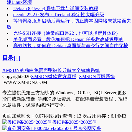
建Linux环境
Debian 8 (Jessie) 系统下载与详细安装教程
deepin 25.2.0 发布：Treeland 稳定性大幅升级
等待网络服务启动后再运行，防止脚本因网络未就绪而失
败
允许SSH连接（通常端口是22，也可以指定具体IP）
美化桌面必看，教你如何把 Debian 任务栏改成透明的
高效切换，如何在 Debian 桌面版与命令行之间自由穿梭
目录[+]
XMSDN的独白
免责声明
站长导航大全
镜像系统
Copyright
2020
XMSDN微软官方原版
.
XMSDN原版系统
.WWW.XMSDN.COM
专注提供无第三方捆绑的 Windows、Office、SQL Server,更多
冷门或新版镜像, 等纯净原版资源，搭配详细安装教程，拒绝
恶意插件，保障系统运行安全。
页面加载时长：0.07秒
数据库查询：13 次
占用内存：6.14MB
粤ICP备2025426025号
京公网安备