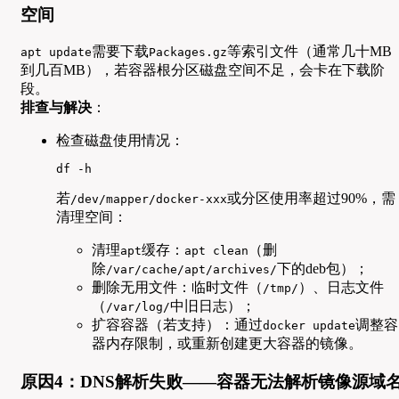
空间
需要下载
等索引文件（通常几十MB
apt update
Packages.gz
到几百MB），若容器根分区磁盘空间不足，会卡在下载阶
段。
排查与解决
：
检查磁盘使用情况：
df -h
若
或分区使用率超过90%，需
/dev/mapper/docker-xxx
清理空间：
清理
缓存：
（删
apt
apt clean
除
下的deb包）；
/var/cache/apt/archives/
删除无用文件：临时文件（
）、日志文件
/tmp/
（
中旧日志）；
/var/log/
扩容容器（若支持）：通过
调整容
docker update
器内存限制，或重新创建更大容器的镜像。
原因4：DNS解析失败——容器无法解析镜像源域